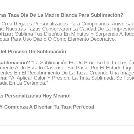
ras Taza Día De La Madre Blanca Para Sublimación?
Crea Regalos Personalizados Para Cumpleaños, Aniversari
a:
Nuestras Tazas Conservarán La Calidad De La Impresión
lizar:
Sublima Tus Diseños En Minutos Y Sorprende A Todo
ctas Para Uso Diario O Como Elemento Decorativo.
 Del Proceso De Sublimación:
Sublimación?
“La Sublimación Es Un Proceso De Impresión 
amente A Un Estado Gaseoso, Sin Pasar Por El Estado Líqui
sentes En El Recubrimiento De La Taza, Creando Una Image
na:
“Al Aplicar Calor Y Presión, La Tinta Sublimada Se Fus
ada En La Cerámica.”
as Personalizadas Hoy Mismo!
 Y Comienza A Diseñar Tu Taza Perfecta!