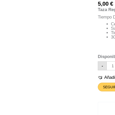
5,00
€
Taza Re
Tiempo D
C
S
Ti
30
Disponib
Taz
-
Día
De
La
Añad
Mad
Can
SEGUI