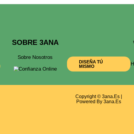
SOBRE 3ANA
Sobre Nosotros
DISEÑA TÚ
H
MISMO
Copyright © 3ana.es |
Powered By 3ana.es