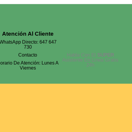
Atención Al Cliente
WhatsApp Directo: 647 647
730
Habla Con El
SUPER
Contacto
Asistente En Linea Gratis
orario De Atención: Lunes A
24h
Viernes