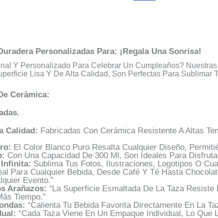
Duradera Personalizadas Para: ¡Regala Una Sonrisa!
nal Y Personalizado Para Celebrar Un Cumpleaños? Nuestra
perficie Lisa Y De Alta Calidad, Son Perfectas Para Sublimar
 De Cerámica:
adas.
a Calidad:
Fabricadas Con Cerámica Resistente A Altas Tem
ro:
El Color Blanco Puro Resalta Cualquier Diseño, Permiti
o:
Con Una Capacidad De 300 Ml, Son Ideales Para Disfrutar
Infinita:
Sublima Tus Fotos, Ilustraciones, Logotipos O Cu
eal Para Cualquier Bebida, Desde Café Y Té Hasta Chocolate
lquier Evento.”
os Arañazos:
“La Superficie Esmaltada De La Taza Resiste
Más Tiempo.”
ondas:
“Calienta Tu Bebida Favorita Directamente En La Ta
ual:
“Cada Taza Viene En Un Empaque Individual, Lo Que L