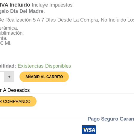
IVA Incluido
Incluye Impuestos
galo Día Del Madre.
e Realización 5 A 7 Días Desde La Compra, No Incluido Lo
erámica.
ublimación.
nta.
0 Ml.
ilidad:
Existencias Disponibles
a
+
AÑADIR AL CARRITO
ir A Deseados
re
tidad
R COMPRANDO
Pago Seguro Garan