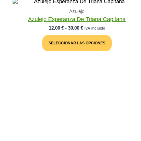
Azulejo
Azulejo Esperanza De Triana Capitana
Rango
12,00
€
-
30,00
€
IVA Incluido
De
Este
Precios:
Producto
SELECCIONAR LAS OPCIONES
Desde
Tiene
Múltiples
12,00 €
Variantes.
Hasta
Las
30,00 €
Opciones
Se
Pueden
Elegir
En
La
Página
De
Producto