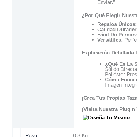
Enviar.”
¿Por Qué Elegir Nuest
Regalos Únicos:
Calidad Durader
Fácil De Persona
Versátiles:
Perfe
Explicación Detallada
¿Qué Es La 
Sólido Direct
Poliéster Pre
Cómo Funcio
Imagen Integr
¡Crea Tus Propias Taz
¡Visita Nuestra Plugin
Peso
0,3 Kg