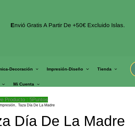
E
Nvió Gratis A Partir De +50€ Excluido Islas.
mica-Decoración
Impresión-Diseño
Tienda
Mi Cuenta
e Producto : 5Puntos
,
Impresión
Taza Día De La Madre
za Día De La Madre