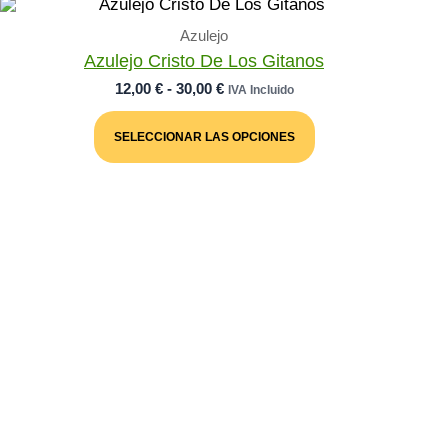
Azulejo
Azulejo Cristo De Los Gitanos
Rango
12,00
€
-
30,00
€
IVA Incluido
De
Este
Precios:
Producto
SELECCIONAR LAS OPCIONES
Desde
Tiene
Múltiples
12,00 €
Variantes.
Hasta
Las
30,00 €
Opciones
Se
Pueden
Elegir
En
La
Página
De
Producto