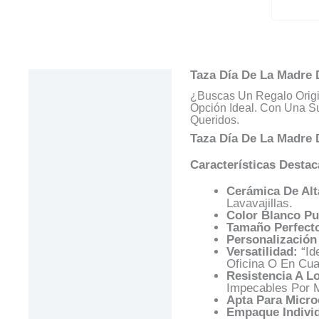
Taza Día De La Madre 
Descripción
¿Buscas Un Regalo Origi
Información Adicional
Opción Ideal. Con Una Su
Queridos.
Valoraciones (0)
Taza Día De La Madre
Preguntas Y
Características Destac
Respuestas
Cerámica De Alt
Lavavajillas.
Color Blanco Pu
Tamaño Perfect
Personalización 
Versatilidad:
“Id
Oficina O En Cua
Resistencia A L
Impecables Por 
Apta Para Micro
Empaque Individ