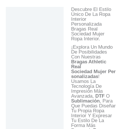
Descubre El Estilo
Descripción
Único De La Ropa
Interior
Información Adicional
Personalizada
Bragas Real
Valoraciones (0)
Sociedad Mujer
Ropa Interior.
Preguntas Y
Respuestas
¡Explora Un Mundo
De Posibilidades
Con Nuestras
Bragas Athletic
Real
Sociedad
Mujer
Per
Sonalizadas
!
Usamos La
Tecnología De
Impresión Más
Avanzada,
DTF
O
Sublimación
, Para
Que Puedas Diseñar
Tu Propia Ropa
Interior Y Expresar
Tu Estilo De La
Forma Más