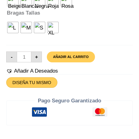
Bragas Tallas
Bragas
-
+
AÑADIR AL CARRITO
Real
Sociedad
Cantidad
Añadir A Deseados
DISEÑA TU MISMO
Pago Seguro Garantizado