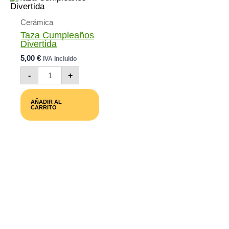
Cerámica
Taza Cumpleaños
Divertida
5,00
€
IVA Incluido
Taza
-
+
Cumpleaños
Divertida
Cantidad
AÑADIR AL
CARRITO