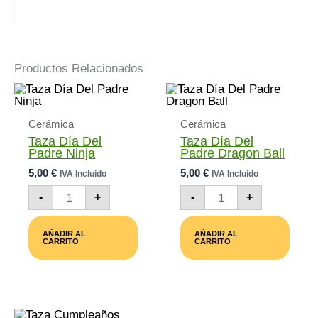
Productos Relacionados
Cerámica
Cerámica
Taza Día Del
Taza Día Del
Padre Ninja
Padre Dragon Ball
5,00
€
5,00
€
IVA Incluido
IVA Incluido
Taza
Taza
-
+
-
+
Día
Día
Del
Del
Padre
Padre
AÑADIR AL
AÑADIR AL
Ninja
Dragon
CARRITO
CARRITO
Cantidad
Ball
Cantidad