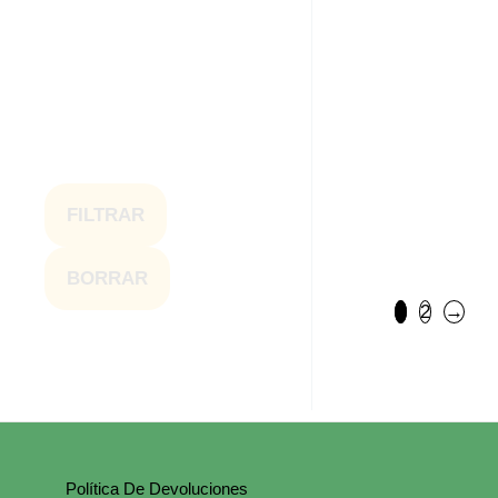
Taza 
5,00
€
FILTRAR
Taza 
BORRAR
5,00
€
1
2
→
Política De Devoluciones