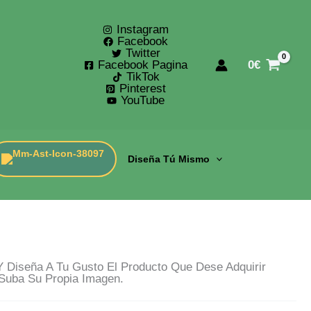
Instagram
Facebook
Twitter
Facebook Pagina
0
€
TikTok
Pinterest
YouTube
Diseña Tú Mismo
 Diseña A Tu Gusto El Producto Que Dese Adquirir
Suba Su Propia Imagen.