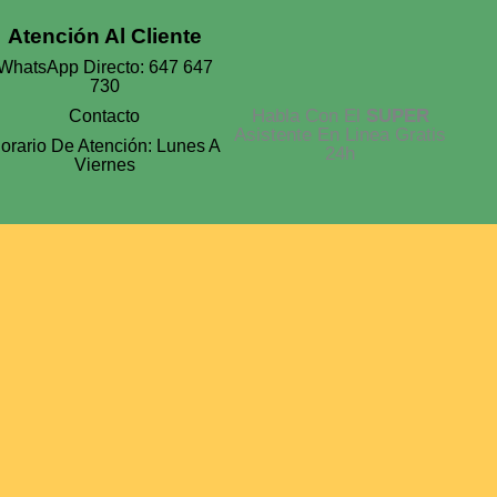
Atención Al Cliente
WhatsApp Directo: 647 647
730
Habla Con El
SUPER
Contacto
Asistente En Linea Gratis
orario De Atención: Lunes A
24h
Viernes