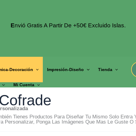
E
Nvió Gratis A Partir De +50€ Excluido Islas.
mica-Decoración
Impresión-Diseño
Tienda
Mi Cuenta
Cofrade
ersonalizada
bién Tienes Productos Para Diseñar Tu Mismo Solo Entra Y
ra Personalizar, Ponga Las Imágenes Que Mas Le Guste O 