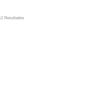
Ordenado
12 Resultados
Por
Popularidad
 Virgen Del Carmen
Taza Cofrade Tria
5,00
€
IVA Incluido
IVA Incluido