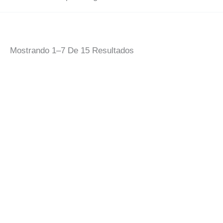
Ordenado
Mostrando 1–7 De 15 Resultados
Por
Popularidad
Dtf Textil Por
Taza Para Diseñar
Metros Lineal
Completa
13,00
€
5,00
€
IVA Incluido
IVA Incluido