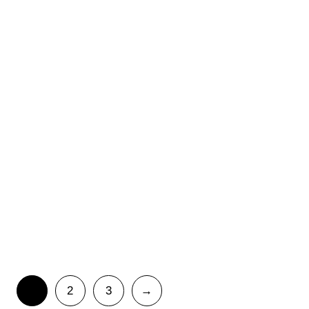
Taza Cumpleaños
Taza Cumpleaños
Happy
Corazón
5,00
€
5,00
€
IVA Incluido
IVA Incluido
Taza Cumpleaños
Azul
5,00
€
IVA Incluido
1
2
3
→