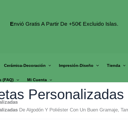
E
Nvió Gratis A Partir De +50€ Excluido Islas.
Cerámica-Decoración
Impresión-Diseño
Tienda
s (fAQ)
Mi Cuenta
tas Personalizadas
alizadas
alizadas
De Algodón Y Poliéster Con Un Buen Gramaje, Tam