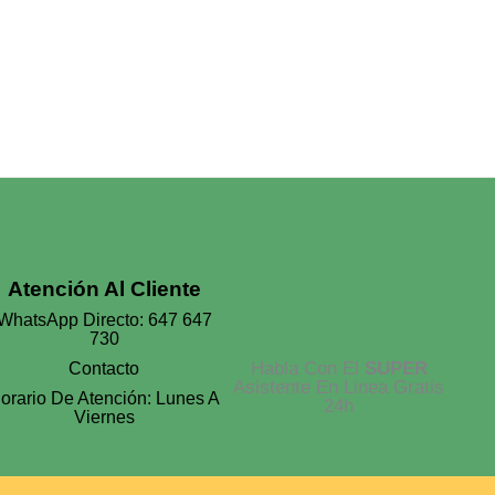
Atención Al Cliente
WhatsApp Directo: 647 647
730
Habla Con El
SUPER
Contacto
Asistente En Linea Gratis
orario De Atención: Lunes A
24h
Viernes