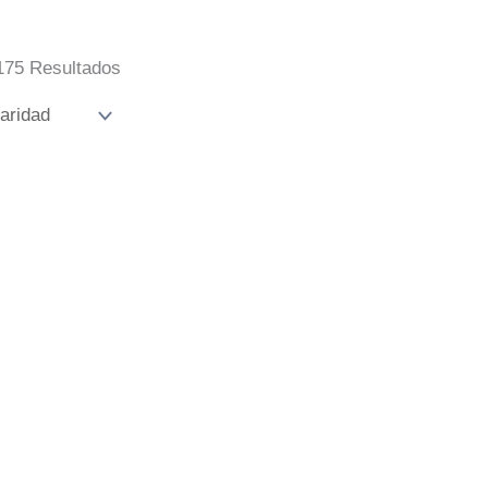
Ordenado
175 Resultados
Por
Popularidad
 Moto Triana
Camiseta Personalizad
€
10,00
€
IVA Incluido
IVA Incluido