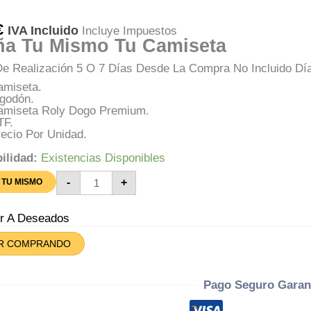
€
IVA Incluido
Incluye Impuestos
ña Tu Mismo Tu Camiseta
e Realización 5 O 7 Días Desde La Compra No Incluido Dí
amiseta.
lgodón.
amiseta Roly Dogo Premium.
TF.
ecio Por Unidad.
ilidad:
Existencias Disponibles
Camiseta
-
+
 TU MISMO
Personalizada
Cantidad
ir A Deseados
R COMPRANDO
Pago Seguro Garan