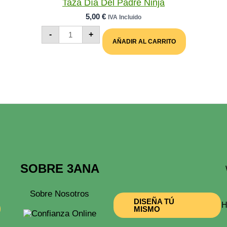
Taza Día Del Padre Ninja
5,00
€
IVA Incluido
Taza
-
+
Día
AÑADIR AL CARRITO
Del
Padre
Ninja
Cantidad
SOBRE 3ANA
Sobre Nosotros
DISEÑA TÚ
H
MISMO