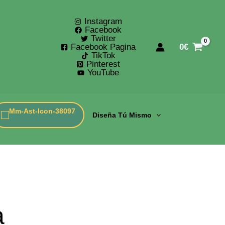
Instagram
Facebook
Twitter
Facebook Pagina
0
€
TikTok
Pinterest
YouTube
Diseña Tú Mismo
a