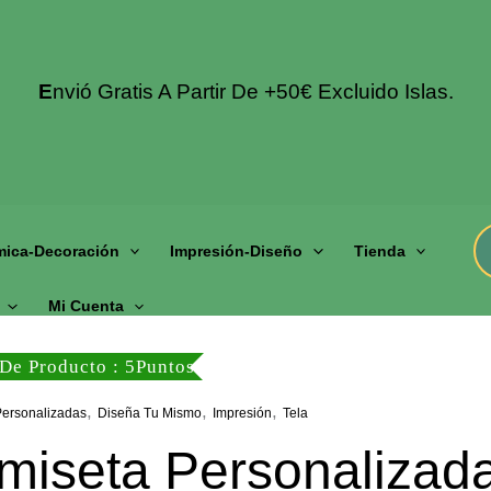
E
Nvió Gratis A Partir De +50€ Excluido Islas.
mica-Decoración
Impresión-Diseño
Tienda
Mi Cuenta
De Producto : 5Puntos
,
,
,
Personalizadas
Diseña Tu Mismo
Impresión
Tela
miseta Personalizad