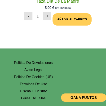
Taza Día De La Madre
5,00
€
IVA Incluido
Taza
-
+
Día
AÑADIR AL CARRITO
De
La
Madre
Cantidad
Política De Devoluciones
Aviso Legal
Política De Cookies (UE)
Términos De Uso
Diseña Tu Mismo
GANA PUNTOS
Guías De Tallas