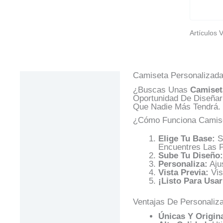
Artículos 
Camiseta Personalizada 
Descripción
¿Buscas Unas
Camiset
Información Adicional
Oportunidad De Diseñar
Que Nadie Más Tendrá.
Valoraciones (0)
¿Cómo Funciona Camise
Preguntas Y
Elige Tu Base:
Se
Respuestas
Encuentres Las P
Sube Tu Diseño:
Personaliza:
Aju
Vista Previa:
Vis
¡Listo Para Usar
Ventajas De Personaliz
Únicas Y Origina