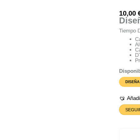
10,00
Dise
Tiempo D
C
A
C
D
Pr
Disponib
DISEÑA
Añad
SEGUI