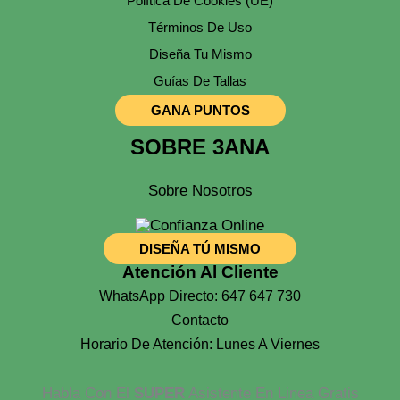
Política De Cookies (UE)
Términos De Uso
Diseña Tu Mismo
Guías De Tallas
GANA PUNTOS
SOBRE 3ANA
Sobre Nosotros
DISEÑA TÚ MISMO
Atención Al Cliente
WhatsApp Directo: 647 647 730
Contacto
Horario De Atención: Lunes A Viernes
Habla Con El
SUPER
Asistente En Linea Gratis