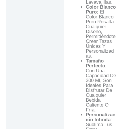
Lavavajillas.
Color Blanco
Puro:
El
Color Blanco
Puro Resalta
Cualquier
Diseño,
Permitiéndote
Crear Tazas
Únicas Y
Personalizad
As.
Tamaño
Perfecto:
Con Una
Capacidad De
300 Ml, Son
Ideales Para
Disfrutar De
Cualquier
Bebida
Caliente O
Fría.
Personalizac
Ión Infinita:
Sublima Tus