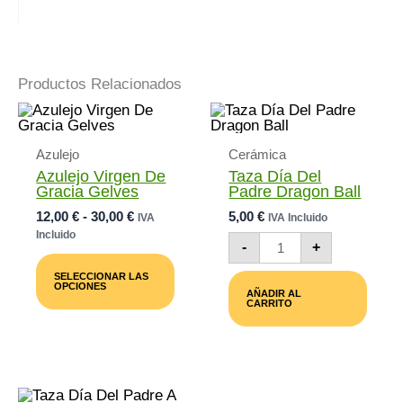
Productos Relacionados
Azulejo
Cerámica
Azulejo Virgen De
Taza Día Del
Gracia Gelves
Padre Dragon Ball
Rango
12,00
€
-
30,00
€
5,00
€
IVA
IVA Incluido
De
Incluido
Taza
-
+
Precios:
Día
Este
Desde
Del
Producto
SELECCIONAR LAS
Padre
12,00 €
Tiene
OPCIONES
AÑADIR AL
Dragon
Múltiples
Hasta
CARRITO
Ball
Variantes.
30,00 €
Cantidad
Las
Opciones
Se
Pueden
Elegir