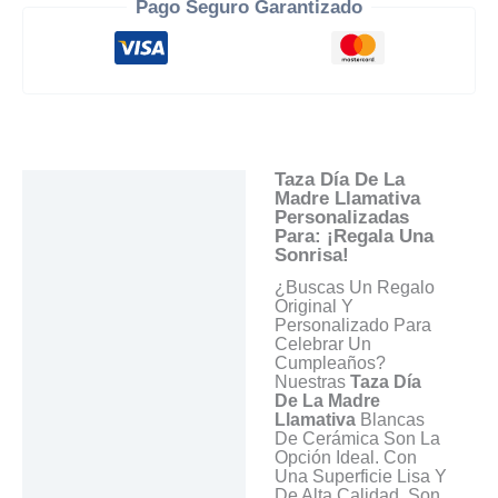
Pago Seguro Garantizado
Taza Día De La
Descripción
Madre Llamativa
Personalizadas
Información Adicional
Para: ¡Regala Una
Sonrisa!
Valoraciones (0)
¿Buscas Un Regalo
Preguntas Y
Original Y
Respuestas
Personalizado Para
Celebrar Un
Cumpleaños?
Nuestras
Taza Día
De La Madre
Llamativa
Blancas
De Cerámica Son La
Opción Ideal. Con
Una Superficie Lisa Y
De Alta Calidad, Son