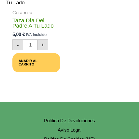
En
La
Página
Cerámica
De
Taza Día Del
Producto
Padre A Tu Lado
5,00
€
IVA Incluido
Taza
-
+
Día
Del
Padre
AÑADIR AL
A
CARRITO
Tu
Lado
Cantidad
Política De Devoluciones
Aviso Legal