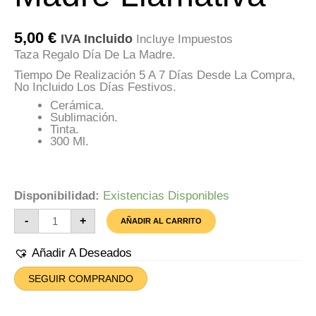
5,00
€
IVA Incluido
Incluye Impuestos
Taza Regalo Día De La Madre.
Tiempo De Realización 5 A 7 Días Desde La Compra,
No Incluido Los Días Festivos.
Cerámica.
Sublimación.
Tinta.
300 Ml.
Disponibilidad:
Existencias Disponibles
Taza
-
+
AÑADIR AL CARRITO
Día
De
La
Añadir A Deseados
Madre
Llamativa
SEGUIR COMPRANDO
Cantidad