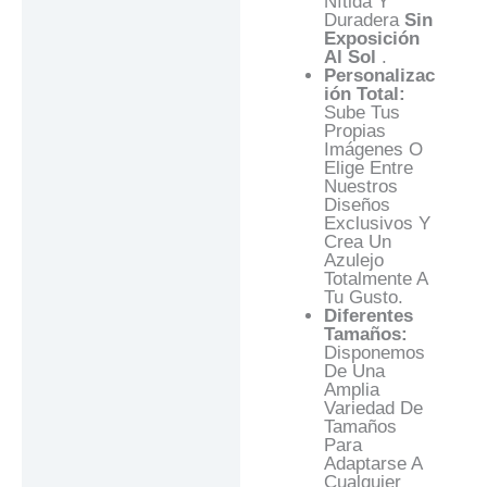
Nítida Y
Duradera
Sin
Exposición
Al Sol
.
Personalizac
Ión Total:
Sube Tus
Propias
Imágenes O
Elige Entre
Nuestros
Diseños
Exclusivos Y
Crea Un
Azulejo
Totalmente A
Tu Gusto.
Diferentes
Tamaños:
Disponemos
De Una
Amplia
Variedad De
Tamaños
Para
Adaptarse A
Cualquier