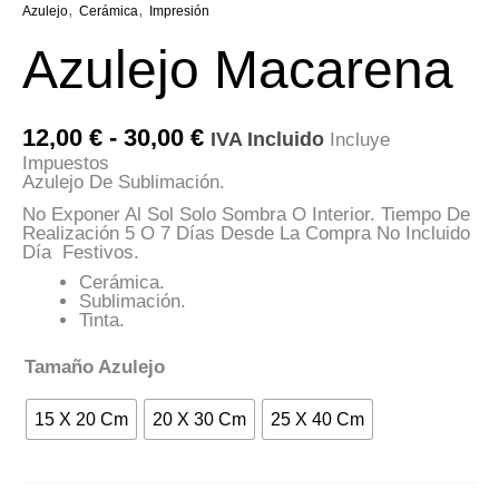
,
,
Azulejo
Cerámica
Impresión
Azulejo Macarena
Rango
12,00
€
-
30,00
€
IVA Incluido
Incluye
De
Impuestos
Precios:
Azulejo De Sublimación.
Desde
12,00 €
No Exponer Al Sol Solo Sombra O Interior. Tiempo De
Hasta
Realización 5 O 7 Días Desde La Compra No Incluido
30,00 €
Día Festivos.
Cerámica.
Sublimación.
Tinta.
Tamaño Azulejo
15 X 20 Cm
20 X 30 Cm
25 X 40 Cm