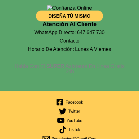
DISEÑA TÚ MISMO
Atención Al Cliente
WhatsApp Directo: 647 647 730
Contacto
Horario De Atención: Lunes A Viernes
Habla Con El
SUPER
Asistente En Linea Gratis
24h
Facebook
Twitter
YouTube
TikTok
3anadesign@gmail.com