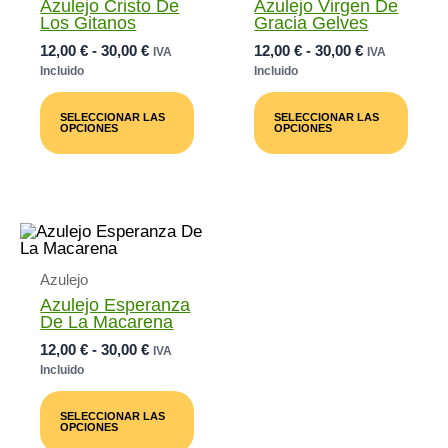
Azulejo Cristo De
Azulejo Virgen De
Los Gitanos
Gracia Gelves
Rango
Rango
12,00
€
-
30,00
€
12,00
€
-
30,00
€
IVA
IVA
De
De
Incluido
Incluido
Precios:
Precios:
Este
Este
Desde
Desde
Producto
Prod
SELECCIONAR LAS
SELECCIONAR LAS
12,00 €
12,00 €
Tiene
Tiene
OPCIONES
OPCIONES
Múltiples
Múlti
Hasta
Hasta
Variantes.
Varia
30,00 €
30,00 €
Las
Las
Opciones
Opci
Se
Se
Pueden
Pued
Elegir
Elegi
En
En
Azulejo
La
La
Página
Pági
Azulejo Esperanza
De
De
De La Macarena
Producto
Prod
Rango
12,00
€
-
30,00
€
IVA
De
Incluido
Precios:
Este
Desde
Producto
SELECCIONAR LAS
12,00 €
Tiene
OPCIONES
Múltiples
Hasta