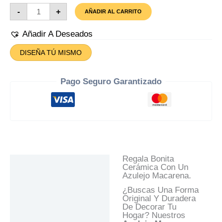
Azulejo
-
+
AÑADIR AL CARRITO
Macarena
Cantidad
Añadir A Deseados
DISEÑA TÚ MISMO
Pago Seguro Garantizado
Regala Bonita
Descripción
Cerámica Con Un
Azulejo Macarena.
Información Adicional
¿Buscas Una Forma
Valoraciones (0)
Original Y Duradera
De Decorar Tu
Preguntas Y
Hogar? Nuestros