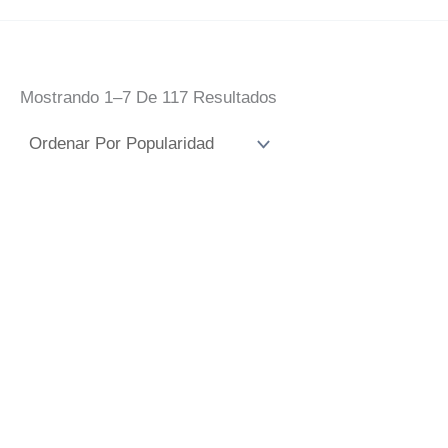
Ordenado
Mostrando 1–7 De 117 Resultados
Por
Popularidad
Azulejo Beso De
Judas
Azulejo Cachorro
De Triana
Rango
12,00
€
-
30,00
€
IVA