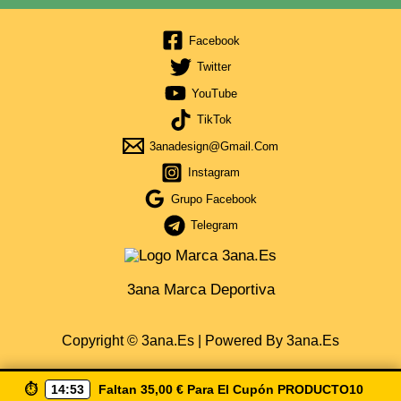
Facebook
Twitter
YouTube
TikTok
3anadesign@gmail.com
Instagram
Grupo Facebook
Telegram
3ana Marca Deportiva
Copyright © 3ana.es | Powered By 3ana.es
⏱️
14:52
Faltan
35,00
€
Para El Cupón
PRODUCTO10