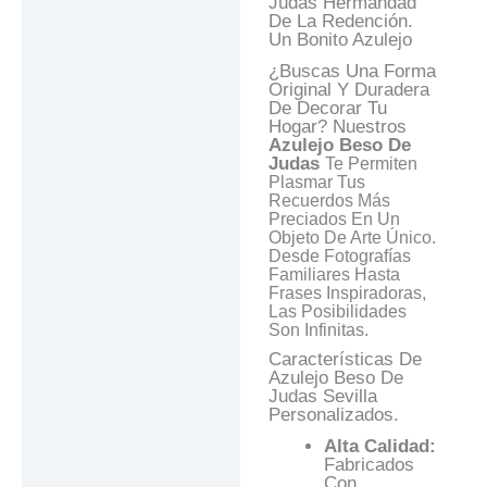
Judas Hermandad
De La Redención.
Valoraciones (0)
Un Bonito Azulejo
Preguntas Y
¿Buscas Una Forma
Respuestas
Original Y Duradera
De Decorar Tu
Hogar? Nuestros
Azulejo Beso De
Judas
Te Permiten
Plasmar Tus
Recuerdos Más
Preciados En Un
Objeto De Arte Único.
Desde Fotografías
Familiares Hasta
Frases Inspiradoras,
Las Posibilidades
Son Infinitas.
Características De
Azulejo Beso De
Judas Sevilla
Personalizados.
Alta Calidad:
Fabricados
Con