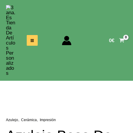
Ir
Al
Contenido
0
€
,
,
Azulejo
Cerámica
Impresión