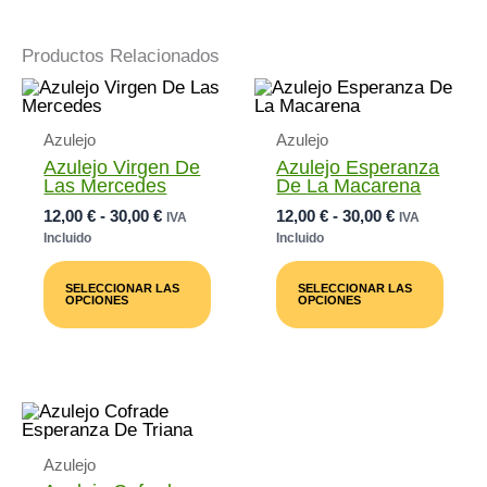
Productos Relacionados
Azulejo
Azulejo
Azulejo Virgen De
Azulejo Esperanza
Las Mercedes
De La Macarena
Rango
Rango
12,00
€
-
30,00
€
12,00
€
-
30,00
€
IVA
IVA
De
De
Incluido
Incluido
Precios:
Precios:
Este
Este
Desde
Desde
Producto
Prod
SELECCIONAR LAS
SELECCIONAR LAS
12,00 €
12,00 €
Tiene
Tiene
OPCIONES
OPCIONES
Múltiples
Múlti
Hasta
Hasta
Variantes.
Varia
30,00 €
30,00 €
Las
Las
Opciones
Opci
Se
Se
Pueden
Pued
Elegir
Elegi
En
En
Azulejo
La
La
Página
Pági