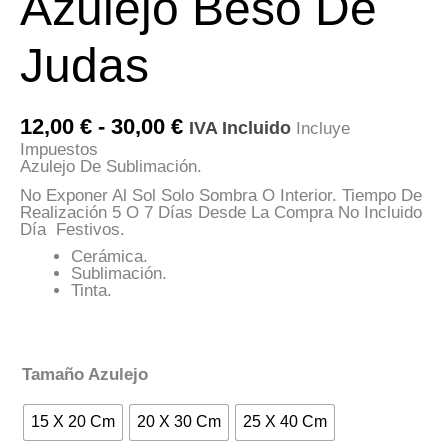
Azulejo Beso De
Judas
Rango
12,00
€
-
30,00
€
IVA Incluido
Incluye
De
Impuestos
Precios:
Azulejo De Sublimación.
Desde
12,00 €
No Exponer Al Sol Solo Sombra O Interior. Tiempo De
Hasta
Realización 5 O 7 Días Desde La Compra No Incluido
30,00 €
Día Festivos.
Cerámica.
Sublimación.
Tinta.
Tamaño Azulejo
15 X 20 Cm
20 X 30 Cm
25 X 40 Cm