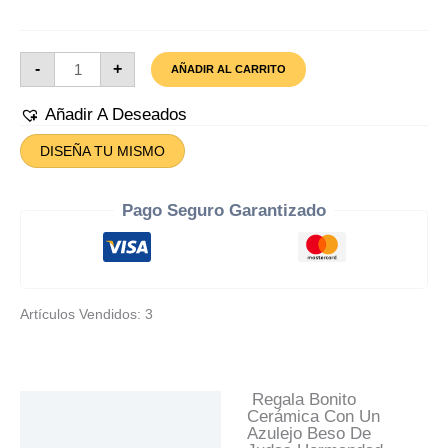
Azulejo
-
+
AÑADIR AL CARRITO
Beso
De
Judas
Añadir A Deseados
Cantidad
DISEÑA TU MISMO
Pago Seguro Garantizado
Artículos Vendidos: 3
Regala Bonito
Descripción
Cerámica Con Un
Azulejo Beso De
Información Adicional