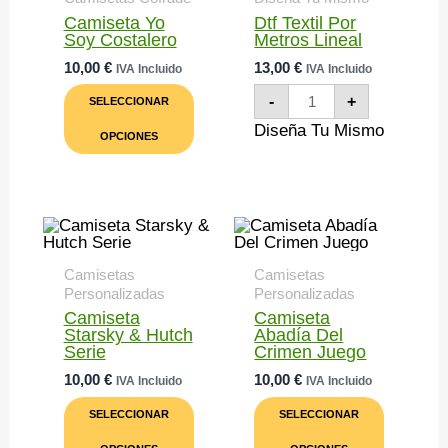
Página
La
De
Página
Camiseta Yo
Dtf Textil Por
Producto
De
Soy Costalero
Metros Lineal
Product
10,00
€
13,00
€
IVA Incluido
IVA Incluido
Este
Dtf
-
+
SELECCIONAR
Producto
Textil
Tiene
Por
Diseña Tu Mismo
OPCIONES
Múltiples
Metros
Variantes.
Lineal
Las
Cantidad
Opciones
Se
Pueden
Elegir
En
Camisetas
Camisetas
La
Personalizadas
Personalizadas
Página
De
Camiseta
Camiseta
Producto
Starsky & Hutch
Abadía Del
Serie
Crimen Juego
10,00
€
10,00
€
IVA Incluido
IVA Incluido
Este
Este
SELECCIONAR
SELECCIONAR
Producto
Product
Tiene
Tiene