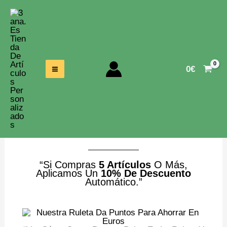
Ir
Al
Contenido
0
€
Tienda De Diseño Impresión Y Artículos
Religiosos
“Si Compras
5 Artículos
O Más,
Aplicamos Un
10% De Descuento
Automático.”