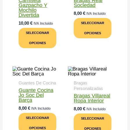
Camiseta
Bragas Real
Gazpacho Y
Sociedad
Mochilo
8,00
€
IVA Incluido
Divertida
Este
10,00
€
SELECCIONAR
IVA Incluido
Product
Este
Tiene
SELECCIONAR
OPCIONES
Producto
Múltiple
Tiene
Variante
OPCIONES
Múltiples
Las
Variantes.
Opcione
Las
Se
Opciones
Pueden
Se
Elegir
Pueden
En
Elegir
La
En
Página
Guantes De Cocina
Bragas
La
De
Personalizadas
Página
Product
Guante Cocina
De
Jo Soc Del
Bragas Villareal
Producto
Barça
Ropa Interior
8,00
€
8,00
€
IVA Incluido
IVA Incluido
Este
Este
SELECCIONAR
SELECCIONAR
Producto
Product
Tiene
Tiene
OPCIONES
OPCIONES
Múltiples