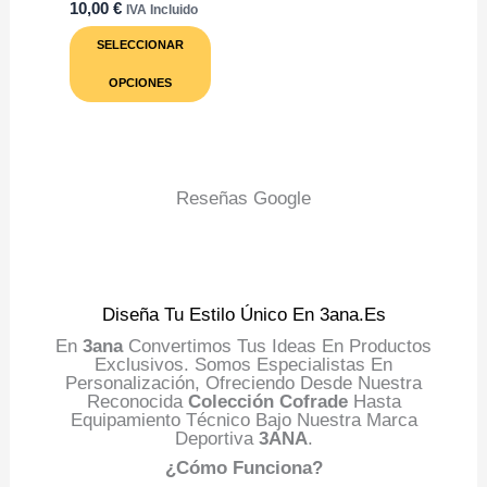
10,00
€
IVA Incluido
Este
SELECCIONAR
Producto
Tiene
OPCIONES
Múltiples
Variantes.
Las
Opciones
Se
Pueden
Reseñas Google
Elegir
En
La
Página
De
Producto
Diseña Tu Estilo Único En 3ana.es
En
3ana
Convertimos Tus Ideas En Productos
Exclusivos. Somos Especialistas En
Personalización, Ofreciendo Desde Nuestra
Reconocida
Colección Cofrade
Hasta
Equipamiento Técnico Bajo Nuestra Marca
Deportiva
3ANA
.
¿Cómo Funciona?