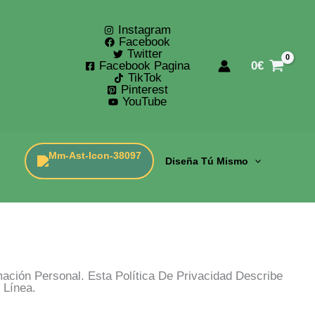
Instagram
Facebook
Twitter
Facebook Pagina
0
€
TikTok
Pinterest
YouTube
Diseña Tú Mismo
ción Personal. Esta Política De Privacidad Describe
 Línea.