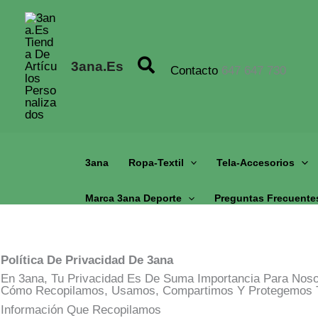
Ir
Al
Contenido
Buscar
3ana.es
Contacto
647 647 730
3ana
Ropa-Textil
Tela-Accesorios
Marca 3ana Deporte
Preguntas Frecuente
Política De Privacidad De 3ana
En 3ana, Tu Privacidad Es De Suma Importancia Para Noso
Cómo Recopilamos, Usamos, Compartimos Y Protegemos Tu
Información Que Recopilamos