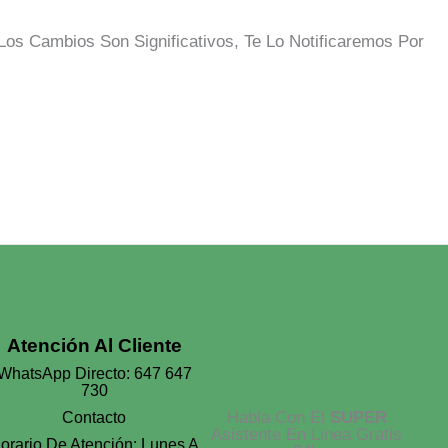
Los Cambios Son Significativos, Te Lo Notificaremos Por
Atención Al Cliente
WhatsApp Directo: 647 647
730
Habla Con El
SUPER
Contacto
Asistente En Linea Gratis
orario De Atención: Lunes A