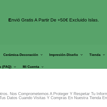
E
Nvió Gratis A Partir De +50€ Excluido Islas.
Cerámica-Decoración
Impresión-Diseño
Tienda
s (fAQ)
Mi Cuenta
tros. Nos Comprometemos A Proteger Y Respetar Tu Informa
s Datos Cuando Visitas Y Compras En Nuestra Tienda En