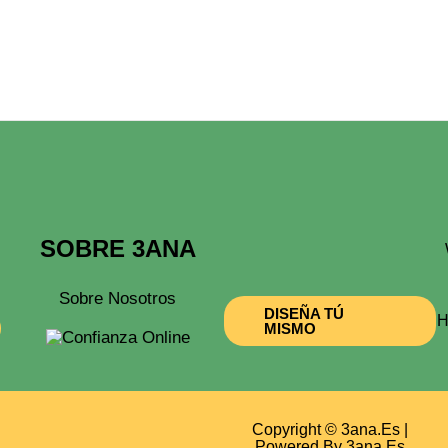
SOBRE 3ANA
Sobre Nosotros
DISEÑA TÚ
H
MISMO
Copyright © 3ana.es |
Powered By 3ana.es