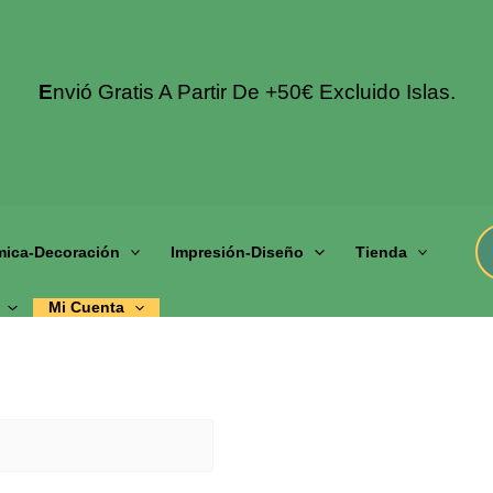
E
Nvió Gratis A Partir De +50€ Excluido Islas.
mica-Decoración
Impresión-Diseño
Tienda
Mi Cuenta