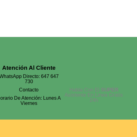
Atención Al Cliente
WhatsApp Directo: 647 647
730
Habla Con El
SUPER
Contacto
Asistente En Linea Gratis
orario De Atención: Lunes A
24h
Viernes