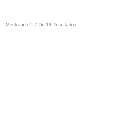
Ordenado
Mostrando 1–7 De 16 Resultados
Por
Popularidad
Sudadera Perro
3ana
Camiseta Marca
15,00
€
IVA Incluido
3ana Deportiva
10,00
€
IVA Incluido