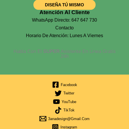
DISEÑA TÚ MISMO
Atención Al Cliente
WhatsApp Directo: 647 647 730
Contacto
Horario De Atención: Lunes A Viernes
Habla Con El
SUPER
Asistente En Linea Gratis
24h
Facebook
Twitter
YouTube
TikTok
3anadesign@gmail.com
Instagram