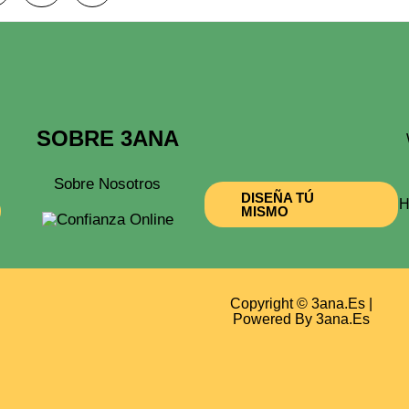
85,00 €
SOBRE 3ANA
Sobre Nosotros
DISEÑA TÚ
H
MISMO
Copyright © 3ana.es |
Powered By 3ana.es