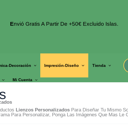
E
Nvió Gratis A Partir De +50€ Excluido Islas.
mica-Decoración
Impresión-Diseño
Tienda
Mi Cuenta
s
zados
oductos
Lienzos Personalizados
Para Diseñar Tu Mismo Sol
grama Para Personalizar, Ponga Las Imágenes Que Mas Le 