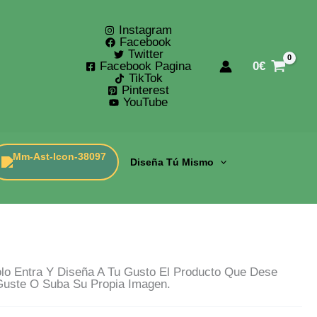
Instagram
Facebook
Twitter
Facebook Pagina
0
€
TikTok
Pinterest
YouTube
Diseña Tú Mismo
o Entra Y Diseña A Tu Gusto El Producto Que Dese
Guste O Suba Su Propia Imagen.