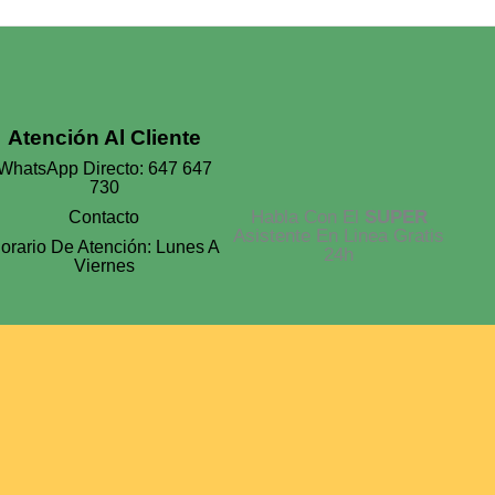
Atención Al Cliente
WhatsApp Directo: 647 647
730
Habla Con El
SUPER
Contacto
Asistente En Linea Gratis
orario De Atención: Lunes A
24h
Viernes