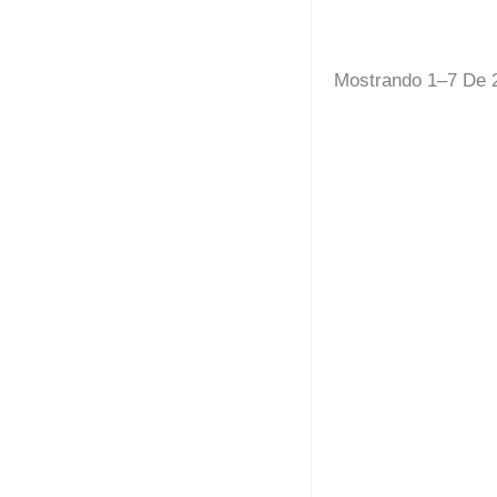
Mostrando 1–7 De 
Lienzo Bastid
35,00