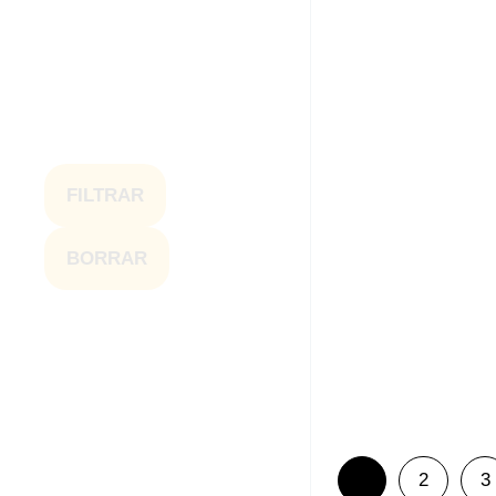
Lienzo Va
35,00
€
-
8
FILTRAR
BORRAR
Lienzo Picass
35,00
€
-
8
1
2
3