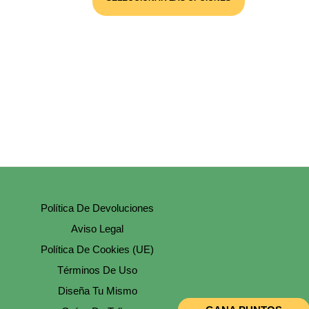
Desde
Tiene
Múltiples
35,00 €
Variantes.
Hasta
Las
85,00 €
Opciones
Se
Pueden
Elegir
En
La
Página
De
Producto
Política De Devoluciones
Aviso Legal
Política De Cookies (UE)
Términos De Uso
Diseña Tu Mismo