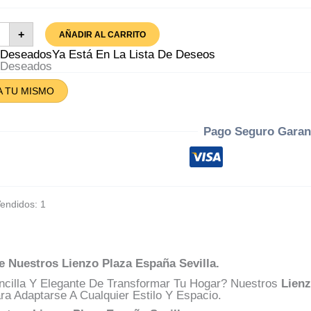
zo
+
AÑADIR AL CARRITO
za
aña
A Deseados
Ya Está En La Lista De Deseos
lla
A Deseados
tidad
A TU MISMO
Pago Seguro Garan
Vendidos: 1
e Nuestros Lienzo Plaza España Sevilla.
cilla Y Elegante De Transformar Tu Hogar? Nuestros
Lienz
a Adaptarse A Cualquier Estilo Y Espacio.