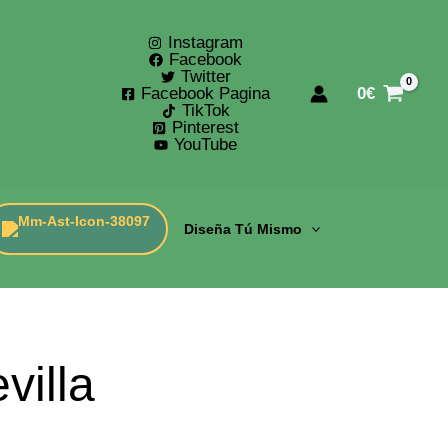
Instagram
Facebook
Twitter
Facebook Pagina
0
€
TikTok
Pinterest
YouTube
Diseña Tú Mismo
villa