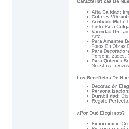
Características De Nue
Valoraciones (0)
Alta Calidad:
Imp
Preguntas Y
Colores Vibrant
Respuestas
Acabado Mate:
R
Listo Para Colga
Variedad De Ta
Arte.
Para Amantes De
Fotos En Obras D
Para Decoradore
Personalizados. 
Para Quienes Bu
Nuestros Lienzos
Los Beneficios De Nues
Decoración Eleg
Personalización
Durabilidad:
Disf
Regalo Perfecto
¿Por Qué Elegirnos?
Experiencia:
Con
Personalización