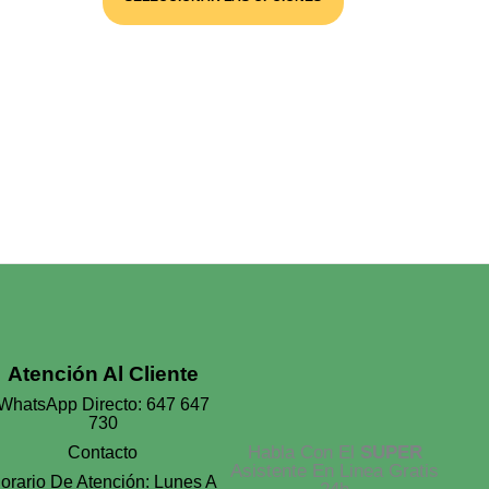
Desde
Tiene
Múltiples
35,00 €
Variantes.
Hasta
Las
85,00 €
Opciones
Se
Pueden
Elegir
En
La
Página
De
Producto
Atención Al Cliente
WhatsApp Directo: 647 647
730
Habla Con El
SUPER
Contacto
Asistente En Linea Gratis
orario De Atención: Lunes A