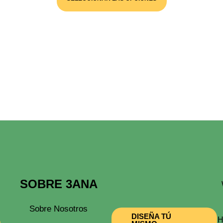
Desde
Tiene
Múltiples
35,00 €
Variantes.
Hasta
Las
85,00 €
Opciones
Se
Pueden
Elegir
En
La
Página
De
Producto
SOBRE 3ANA
Sobre Nosotros
DISEÑA TÚ
H