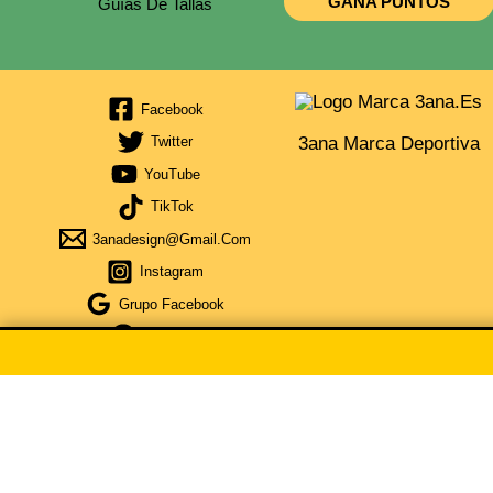
GANA PUNTOS
Guías De Tallas
Facebook
3ana Marca Deportiva
Twitter
YouTube
TikTok
3anadesign@gmail.com
Instagram
Grupo Facebook
Telegram
Obtén Cupón Del 5% Por La Compra De 35€ De Compra Escri
CUPÓN COPIA
×