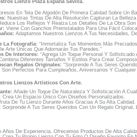
stros Lienzo Plaza España Sevilla.
resos En Tela De Algodón De Primera Calidad Sobre Un Bas
es:
Nuestras Tintas De Alta Resolución Capturan La Belleza
educe Los Reflejos Y Realza Los Detalles De La Obra Son D
r:
Viene Con Ganchos Preinstalados Para Una Fácil Coloca
maños:
Adaptamos Nuestros Lienzos A Tus Necesidades, D
 La Fotografía:
“Inmortaliza Tus Momentos Más Preciados 
e Arte Únicas Que Adornarán Tus Paredes.”
s De Interiores:
“Agrega Un Toque Personal Y Sofisticado 
Combina Diferentes Tamaños Y Estilos Para Crear Composi
scan Regalos Originales:
“Sorprende A Tus Seres Queridos
 Son Perfectos Para Cumpleaños, Aniversarios Y Cualquier
tros Lienzos Artísticos Con Arte.
ante:
Añade Un Toque De Naturaleza Y Sofisticación A Cualq
:
Crea Un Espacio Único Con Diseños Personalizados.
ruta De Tu Lienzo Durante Años Gracias A Su Alta Calidad.
:
Sorprende A Tus Seres Queridos Con Un Regalo Original, L
 Años De Experiencia, Ofrecemos Productos De Alta Calida
:
Crea Tu Propio Lienzo Con Tu Foto O Diseño Favorito En 