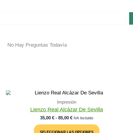
No Hay Preguntas Todavía
Impresión
Lienzo Real Alcázar De Sevilla
Rango
35,00
€
-
85,00
€
IVA Incluido
De
Este
Precios:
Producto
SELECCIONAR LAS OPCIONES