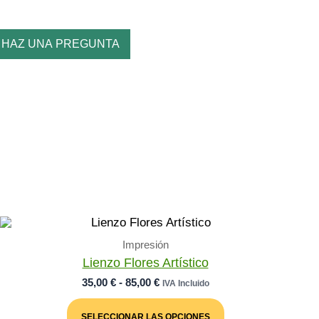
HAZ UNA PREGUNTA
Impresión
Lienzo Flores Artístico
Rango
35,00
€
-
85,00
€
IVA Incluido
De
Este
Precios:
Producto
SELECCIONAR LAS OPCIONES