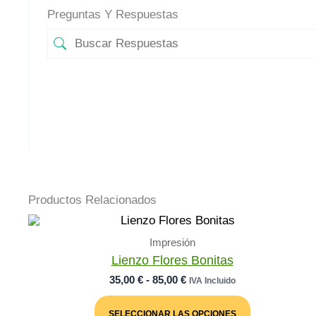
Preguntas Y Respuestas
Productos Relacionados
Impresión
Lienzo Flores Bonitas
Rango
35,00
€
-
85,00
€
IVA Incluido
De
Este
Precios:
Producto
SELECCIONAR LAS OPCIONES