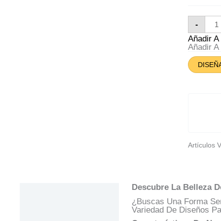
Lien
-
Pla
Esp
Añadir 
Sevi
Añadir 
Can
DISEÑ
Artículos 
Descubre La Belleza D
Descripción
¿Buscas Una Forma Sen
Información Adicional
Variedad De Diseños Par