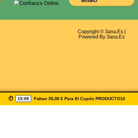
MISMO
Copyright © 3ana.es |
Powered By 3ana.es
⏱️
15:00
Faltan
35,00
€
Para El Cupón
PRODUCTO10
biendo ( Producto10 ) Envio Gratis A Partir De 50€ Solo 