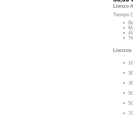
Lienzo A
Tiempo D
Ba
M
A
Ti
Lienzos
1
3
3
5
5
7