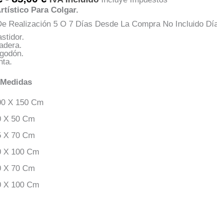
De
rtístico Para Colgar.
Precios:
Desde
e Realización 5 O 7 Días Desde La Compra No Incluido Dí
35,00 €
stidor.
Hasta
adera.
85,00 €
lgodón.
nta.
 Medidas
00 X 150 Cm
0 X 50 Cm
5 X 70 Cm
0 X 100 Cm
0 X 70 Cm
0 X 100 Cm