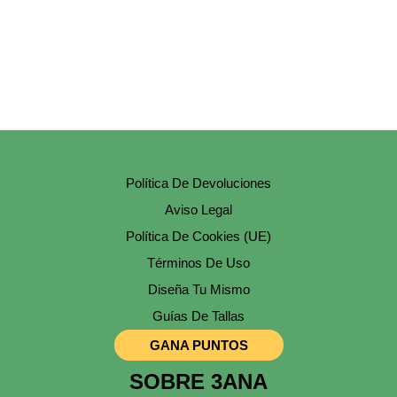
En
La
Página
De
Producto
Política De Devoluciones
Aviso Legal
Política De Cookies (UE)
Términos De Uso
Diseña Tu Mismo
Guías De Tallas
GANA PUNTOS
SOBRE 3ANA