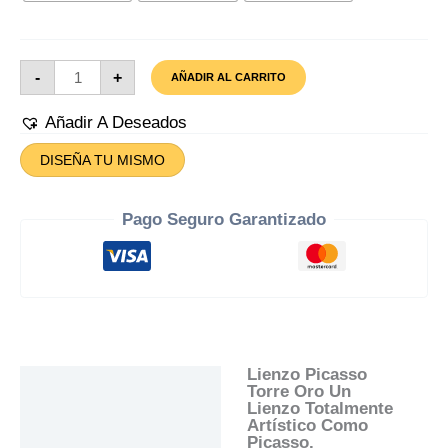
Lienzo
-
+
AÑADIR AL CARRITO
Picasso
Torre
Oro
Añadir A Deseados
Cantidad
DISEÑA TU MISMO
Pago Seguro Garantizado
Lienzo Picasso
Descripción
Torre Oro Un
Lienzo Totalmente
Información Adicional
Artístico Como
Picasso.