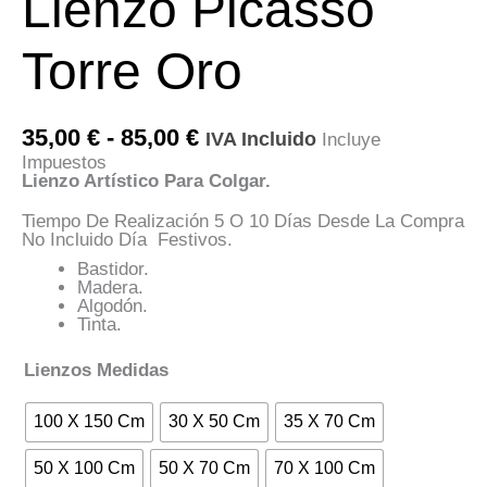
Lienzo Picasso
Torre Oro
Rango
35,00
€
-
85,00
€
IVA Incluido
Incluye
De
Impuestos
Precios:
Lienzo Artístico Para Colgar.
Desde
35,00 €
Tiempo De Realización 5 O 10 Días Desde La Compra
Hasta
No Incluido Día Festivos.
85,00 €
Bastidor.
Madera.
Algodón.
Tinta.
Lienzos Medidas
100 X 150 Cm
30 X 50 Cm
35 X 70 Cm
50 X 100 Cm
50 X 70 Cm
70 X 100 Cm