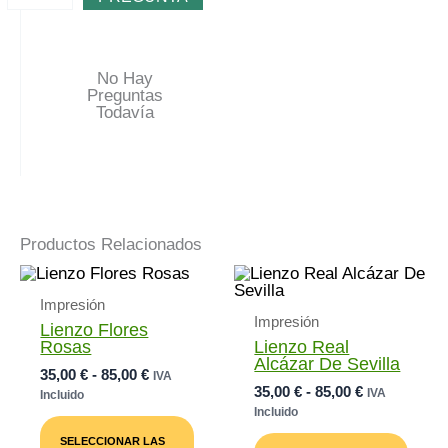
No Hay
Preguntas
Todavía
Productos Relacionados
Impresión
Impresión
Lienzo Flores
Rosas
Lienzo Real
Alcázar De Sevilla
Rango
35,00
€
-
85,00
€
IVA
Rango
35,00
€
-
85,00
€
De
IVA
Incluido
De
Precios:
Incluido
Este
Precios:
Desde
Producto
Este
SELECCIONAR LAS
Desde