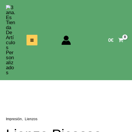
Ir
Al
Contenido
0
€
,
Impresión
Lienzos