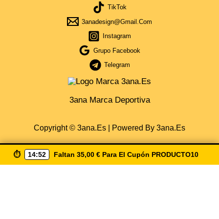
TikTok
3anadesign@gmail.com
Instagram
Grupo Facebook
Telegram
3ana Marca Deportiva
Copyright © 3ana.es | Powered By 3ana.es
⏱️
14:52
Faltan
35,00
€
Para El Cupón
PRODUCTO10
Obtén Cupón Del 5% Por La Compra De 35€ De Compra
Escribiendo ( Producto10 ) Envio Gratis A Partir De 50€
Solo España
CUPÓN COPIA