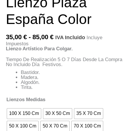
Lienzo Plaza
España Color
Rango
35,00
€
-
85,00
€
IVA Incluido
Incluye
De
Impuestos
Precios:
Lienzo Artístico Para Colgar.
Desde
35,00 €
Tiempo De Realización 5 O 7 Días Desde La Compra
Hasta
No Incluido Día Festivos.
85,00 €
Bastidor.
Madera.
Algodón.
Tinta.
Lienzos Medidas
100 X 150 Cm
30 X 50 Cm
35 X 70 Cm
50 X 100 Cm
50 X 70 Cm
70 X 100 Cm