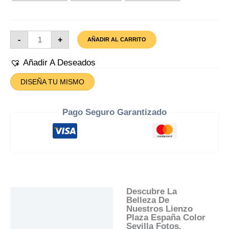
Lienzo
-
+
AÑADIR AL CARRITO
Plaza
España
Color
Añadir A Deseados
Cantidad
DISEÑA TU MISMO
Pago Seguro Garantizado
Descubre La
Descripción
Belleza De
Nuestros Lienzo
Información Adicional
Plaza España Color
Sevilla Fotos.