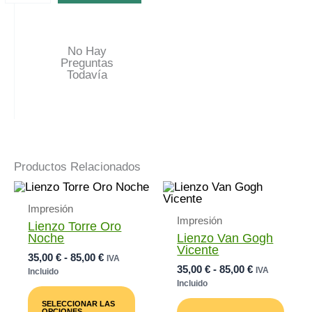
No Hay
Preguntas
Todavía
Productos Relacionados
Impresión
Impresión
Lienzo Torre Oro
Noche
Lienzo Van Gogh
Vicente
Rango
35,00
€
-
85,00
€
IVA
Rango
35,00
€
-
85,00
€
De
IVA
Incluido
De
Precios:
Incluido
Este
Precios:
Desde
Producto
Este
SELECCIONAR LAS
Desde
35,00 €
Tiene
Prod
OPCIONES