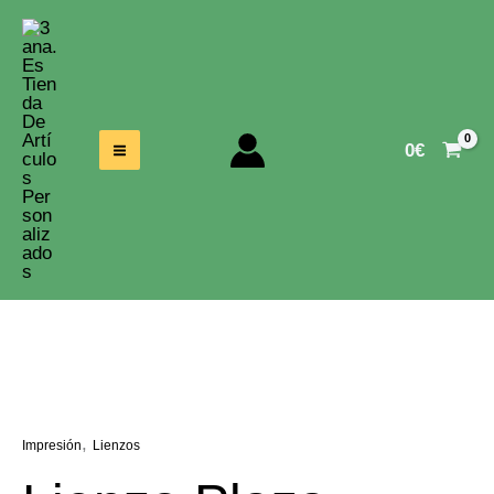
Ir
Al
Contenido
0
€
,
Impresión
Lienzos