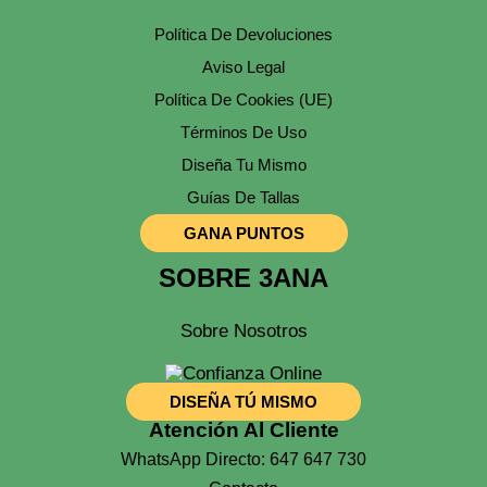
La
Página
Política De Devoluciones
De
Producto
Aviso Legal
Política De Cookies (UE)
Términos De Uso
Diseña Tu Mismo
Guías De Tallas
GANA PUNTOS
SOBRE 3ANA
Sobre Nosotros
DISEÑA TÚ MISMO
Atención Al Cliente
WhatsApp Directo: 647 647 730