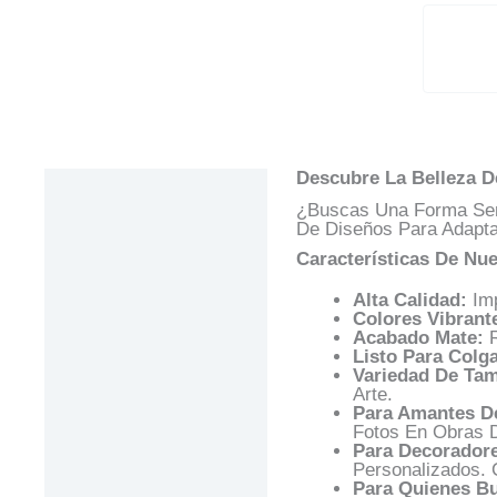
Descubre La Belleza D
Descripción
¿Buscas Una Forma Sen
Información Adicional
De Diseños Para Adaptar
Características De Nue
Valoraciones (0)
Alta Calidad:
Imp
Preguntas Y
Colores Vibrant
Respuestas
Acabado Mate:
R
Listo Para Colga
Variedad De Ta
Arte.
Para Amantes De
Fotos En Obras D
Para Decoradore
Personalizados. 
Para Quienes Bu