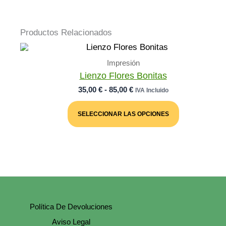
Productos Relacionados
Impresión
Lienzo Flores Bonitas
Rango
35,00
€
-
85,00
€
IVA Incluido
De
Este
Precios:
Producto
SELECCIONAR LAS OPCIONES
Desde
Tiene
Múltiples
35,00 €
Variantes.
Hasta
Las
85,00 €
Opciones
Se
Pueden
Elegir
En
La
Página
Política De Devoluciones
De
Producto
Aviso Legal