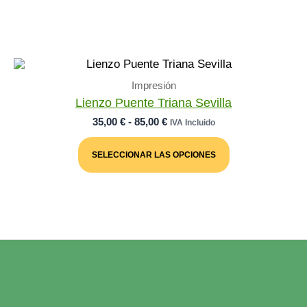
Impresión
Lienzo Puente Triana Sevilla
Rango
35,00
€
-
85,00
€
IVA Incluido
De
Este
Precios:
Producto
SELECCIONAR LAS OPCIONES
Desde
Tiene
Múltiples
35,00 €
Variantes.
Hasta
Las
85,00 €
Opciones
Se
Pueden
Elegir
En
La
Página
De
Producto