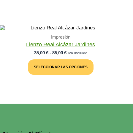
Impresión
Lienzo Real Alcázar Jardines
Rango
35,00
€
-
85,00
€
IVA Incluido
De
Este
Precios:
Producto
SELECCIONAR LAS OPCIONES
Desde
Tiene
Múltiples
35,00 €
Variantes.
Hasta
Las
85,00 €
Opciones
Se
Pueden
Elegir
En
La
Página
De
Producto