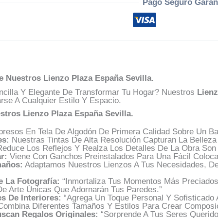
Pago Seguro Garan
e Nuestros Lienzo Plaza España Sevilla.
cilla Y Elegante De Transformar Tu Hogar? Nuestros
Lienz
se A Cualquier Estilo Y Espacio.
stros Lienzo Plaza España Sevilla.
resos En Tela De Algodón De Primera Calidad Sobre Un Bas
es:
Nuestras Tintas De Alta Resolución Capturan La Belleza
educe Los Reflejos Y Realza Los Detalles De La Obra Son D
r:
Viene Con Ganchos Preinstalados Para Una Fácil Coloca
maños:
Adaptamos Nuestros Lienzos A Tus Necesidades, D
 La Fotografía:
“Inmortaliza Tus Momentos Más Preciados 
e Arte Únicas Que Adornarán Tus Paredes.”
s De Interiores:
“Agrega Un Toque Personal Y Sofisticado 
Combina Diferentes Tamaños Y Estilos Para Crear Composi
scan Regalos Originales:
“Sorprende A Tus Seres Queridos