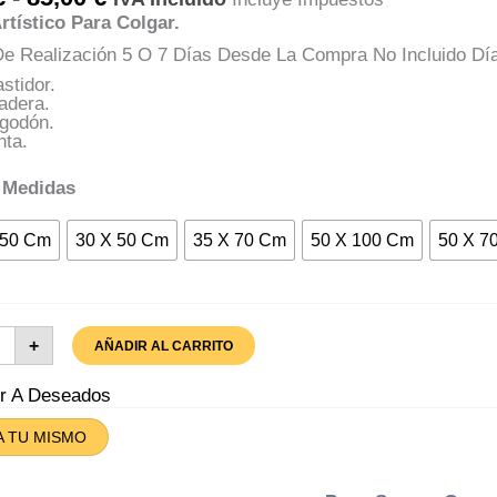
De
rtístico Para Colgar.
Precios:
Desde
e Realización 5 O 7 Días Desde La Compra No Incluido Dí
35,00 €
stidor.
Hasta
adera.
85,00 €
lgodón.
nta.
 Medidas
150 Cm
30 X 50 Cm
35 X 70 Cm
50 X 100 Cm
50 X 7
zo
+
AÑADIR AL CARRITO
za
aña
tidad
ir A Deseados
A TU MISMO