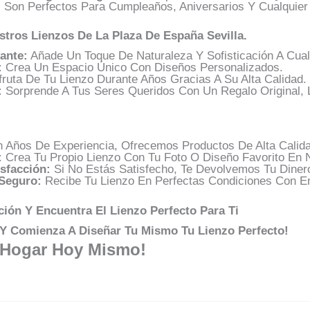
 Son Perfectos Para Cumpleaños, Aniversarios Y Cualquier
stros Lienzos De La Plaza De España Sevilla.
ante:
Añade Un Toque De Naturaleza Y Sofisticación A Cualq
:
Crea Un Espacio Único Con Diseños Personalizados.
ruta De Tu Lienzo Durante Años Gracias A Su Alta Calidad.
:
Sorprende A Tus Seres Queridos Con Un Regalo Original, L
 Años De Experiencia, Ofrecemos Productos De Alta Calida
:
Crea Tu Propio Lienzo Con Tu Foto O Diseño Favorito En 
sfacción:
Si No Estás Satisfecho, Te Devolvemos Tu Diner
Seguro:
Recibe Tu Lienzo En Perfectas Condiciones Con En
ión Y Encuentra El Lienzo Perfecto Para Ti
n Y Comienza A Diseñar Tu Mismo Tu Lienzo Perfecto!
 Hogar Hoy Mismo!