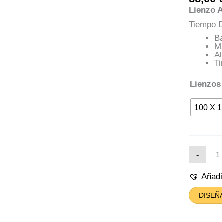
Lienzo A
Tiempo D
Ba
M
A
Ti
Lienzos
100 X 
Lien
-
Pla
Esp
Can
Añad
DISEÑ