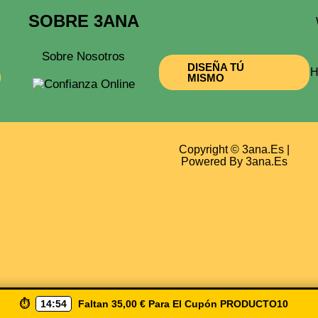
SOBRE 3ANA
Sobre Nosotros
DISEÑA TÚ
H
MISMO
Copyright © 3ana.es |
Powered By 3ana.es
⏱️
14:53
Faltan
35,00
€
Para El Cupón
PRODUCTO10