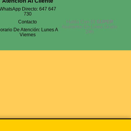
Atención Al Cliente
WhatsApp Directo: 647 647
730
Habla Con El
SUPER
Contacto
Asistente En Linea Gratis
orario De Atención: Lunes A
24h
Viernes