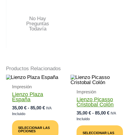
No Hay
Preguntas
Todavía
Productos Relacionados
Impresión
Impresión
Lienzo Plaza
España
Lienzo Picasso
Cristobal Colón
Rango
35,00
€
-
85,00
€
IVA
Rango
35,00
€
-
85,00
€
De
IVA
Incluido
De
Precios:
Incluido
Este
Precios:
Desde
Producto
Este
SELECCIONAR LAS
Desde
35,00 €
Tiene
Prod
OPCIONES
SELECCIONAR LAS