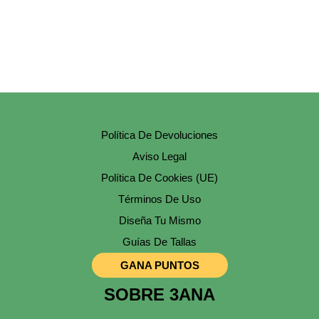
La
Página
De
Producto
Política De Devoluciones
Aviso Legal
Política De Cookies (UE)
Términos De Uso
Diseña Tu Mismo
Guías De Tallas
GANA PUNTOS
SOBRE 3ANA