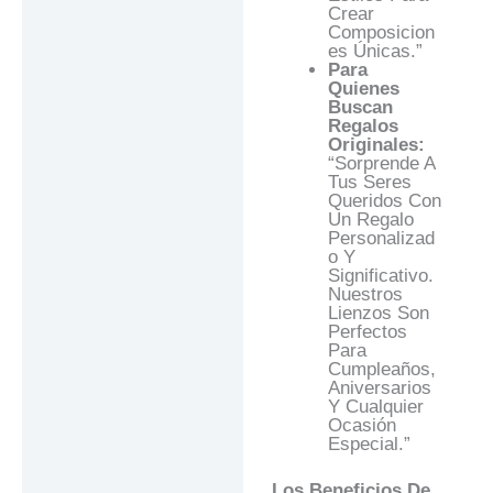
Crear
Composicion
Es Únicas.”
Para
Quienes
Buscan
Regalos
Originales:
“Sorprende A
Tus Seres
Queridos Con
Un Regalo
Personalizad
O Y
Significativo.
Nuestros
Lienzos Son
Perfectos
Para
Cumpleaños,
Aniversarios
Y Cualquier
Ocasión
Especial.”
Los Beneficios De