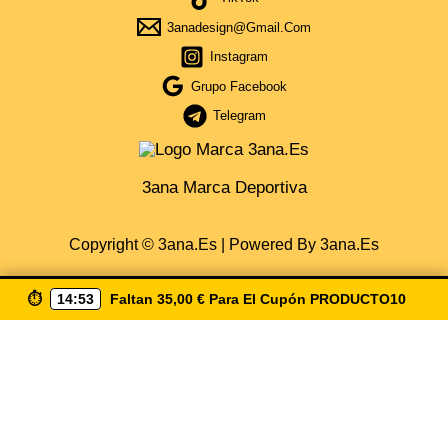
3anadesign@gmail.com
Instagram
Grupo Facebook
Telegram
3ana Marca Deportiva
Copyright © 3ana.es | Powered By 3ana.es
⏱️
14:52
Faltan
35,00
€
Para El Cupón
PRODUCTO10
Obtén Cupón Del 5% Por La Compra De 35€ De Compra
Escribiendo ( Producto10 ) Envio Gratis A Partir De 50€
Solo España
CUPÓN COPIA
×