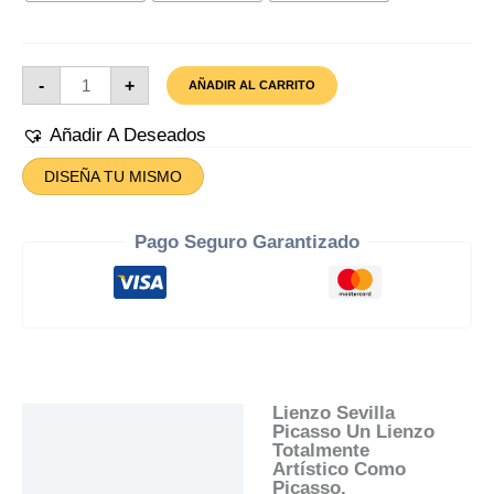
Lienzo
-
+
AÑADIR AL CARRITO
Sevilla
Picasso
Cantidad
Añadir A Deseados
DISEÑA TU MISMO
Pago Seguro Garantizado
Lienzo Sevilla
Descripción
Picasso Un Lienzo
Totalmente
Información Adicional
Artístico Como
Picasso.