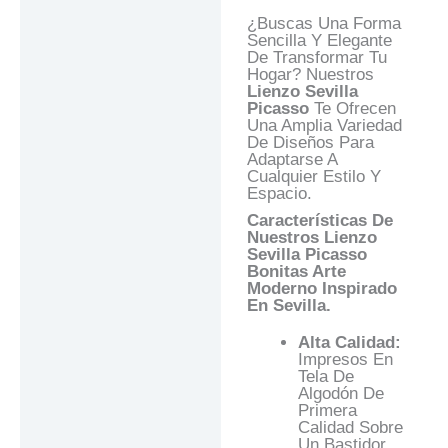
Valoraciones (0)
¿Buscas Una Forma
Preguntas Y
Sencilla Y Elegante
Respuestas
De Transformar Tu
Hogar? Nuestros
Lienzo Sevilla
Picasso
Te Ofrecen
Una Amplia Variedad
De Diseños Para
Adaptarse A
Cualquier Estilo Y
Espacio.
Características De
Nuestros Lienzo
Sevilla Picasso
Bonitas Arte
Moderno Inspirado
En Sevilla.
Alta Calidad:
Impresos En
Tela De
Algodón De
Primera
Calidad Sobre
Un Bastidor