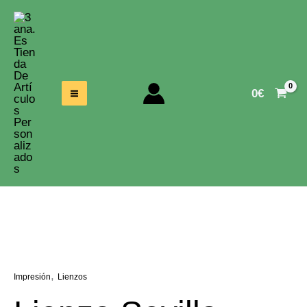
Ir
Al
Contenido
0
€
,
Impresión
Lienzos