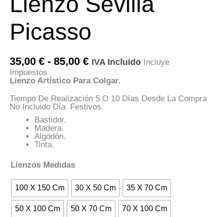
Lienzo Sevilla
Picasso
Rango
35,00
€
-
85,00
€
IVA Incluido
Incluye
De
Impuestos
Precios:
Lienzo Artístico Para Colgar.
Desde
35,00 €
Tiempo De Realización 5 O 10 Días Desde La Compra
Hasta
No Incluido Día Festivos.
85,00 €
Bastidor.
Madera.
Algodón.
Tinta.
Lienzos Medidas
100 X 150 Cm
30 X 50 Cm
35 X 70 Cm
50 X 100 Cm
50 X 70 Cm
70 X 100 Cm