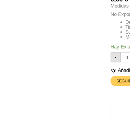
Medidas 
No Expon
D
Ti
S
M
Hay Exis
Cat
-
De
Med
Ret
Añad
Y
Azul
SEGUI
Can