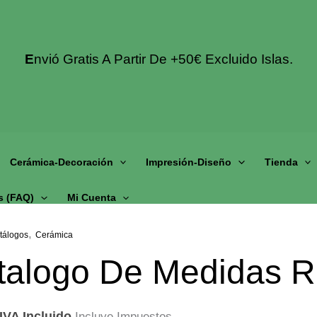
E
Nvió Gratis A Partir De +50€ Excluido Islas.
Cerámica-Decoración
Impresión-Diseño
Tienda
s (fAQ)
Mi Cuenta
,
tálogos
Cerámica
talogo De Medidas Re
IVA Incluido
Incluye Impuestos