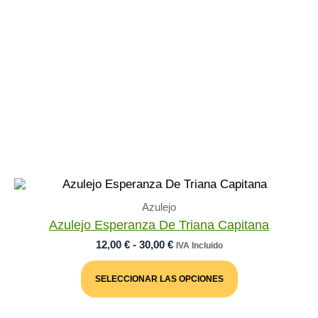
Azulejo
Azulejo Esperanza De Triana Capitana
Rango
12,00
€
-
30,00
€
IVA Incluido
De
Este
Precios:
Producto
SELECCIONAR LAS OPCIONES
Desde
Tiene
Múltiples
12,00 €
Variantes.
Hasta