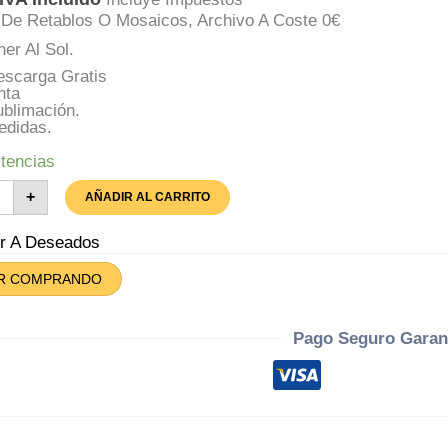
De Retablos O Mosaicos, Archivo A Coste 0€
er Al Sol.
escarga Gratis
nta
ublimación.
edidas.
tencias
alogo
+
AÑADIR AL CARRITO
idas
ablos
ir A Deseados
ejo
R COMPRANDO
tidad
Pago Seguro Garan