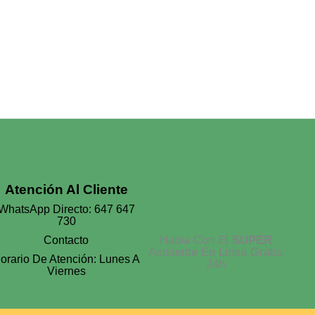
Las
30,00 €
Opciones
Se
Pueden
Elegir
En
La
Página
De
Producto
Atención Al Cliente
WhatsApp Directo: 647 647
730
Habla Con El
SUPER
Contacto
Asistente En Linea Gratis
orario De Atención: Lunes A
24h
Viernes