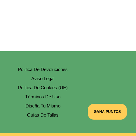
Las
30,00 €
Opciones
Se
Pueden
Elegir
En
La
Página
De
Producto
Política De Devoluciones
Aviso Legal
Política De Cookies (UE)
Términos De Uso
Diseña Tu Mismo
GANA PUNTOS
Guías De Tallas