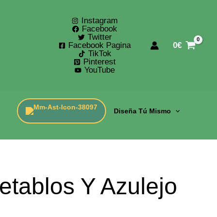
Instagram
Facebook
Twitter
Facebook Pagina
0
€
TikTok
Pinterest
YouTube
Diseña Tú Mismo
tablos Y Azulejo