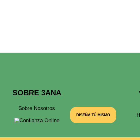
Las
30,00 €
Opciones
Se
Pueden
Elegir
En
La
Página
De
Producto
SOBRE 3ANA
Sobre Nosotros
H
DISEÑA TÚ MISMO