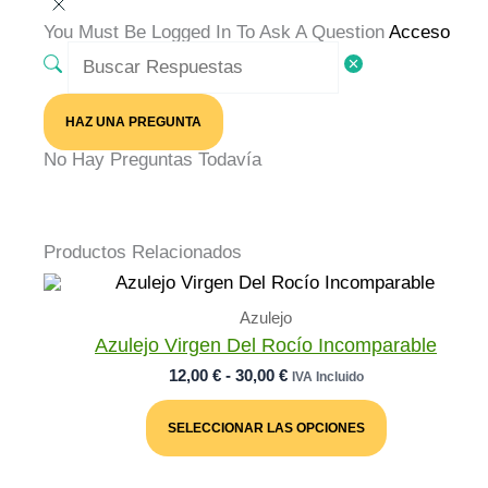
You Must Be Logged In To Ask A Question
Acceso
HAZ UNA PREGUNTA
No Hay Preguntas Todavía
Productos Relacionados
Azulejo
Azulejo Virgen Del Rocío Incomparable
Rango
12,00
€
-
30,00
€
IVA Incluido
De
Este
Precios:
Producto
SELECCIONAR LAS OPCIONES
Desde
Tiene
Múltiples
12,00 €
Variantes.
Hasta