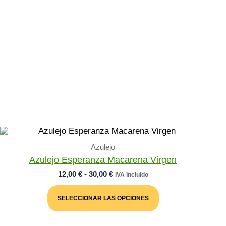
Azulejo
Azulejo Esperanza Macarena Virgen
Rango
12,00
€
-
30,00
€
IVA Incluido
De
Este
Precios:
Producto
SELECCIONAR LAS OPCIONES
Desde
Tiene
Múltiples
12,00 €
Variantes.
Hasta