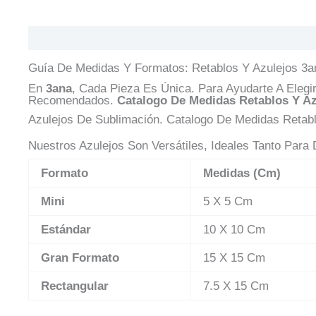
Descripción
Valoraciones (0)
Preguntas Y Res
Guía De Medidas Y Formatos: Retablos Y Azulejos 3a
En
3ana
, Cada Pieza Es Única. Para Ayudarte A Ele
Recomendados.
Catalogo De Medidas Retablos Y Az
Azulejos De Sublimación. Catalogo De Medidas Retabl
Nuestros Azulejos Son Versátiles, Ideales Tanto Para
Formato
Medidas (cm)
Mini
5 X 5 Cm
Estándar
10 X 10 Cm
Gran Formato
15 X 15 Cm
Rectangular
7.5 X 15 Cm