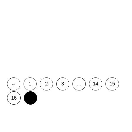
Azulejo 10×10
Personalizable
10,00
€
IVA Incluido
Azulejo
-
+
10x10
Personalizable
Cantidad
←
1
2
3
…
14
15
16
17