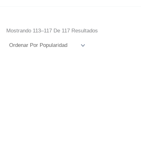
Ordenado
Mostrando 113–117 De 117 Resultados
Por
Popularidad
Azulejo Esperanza
Azulejo Virgen
Macarena Virgen
Esperanza
Macarena