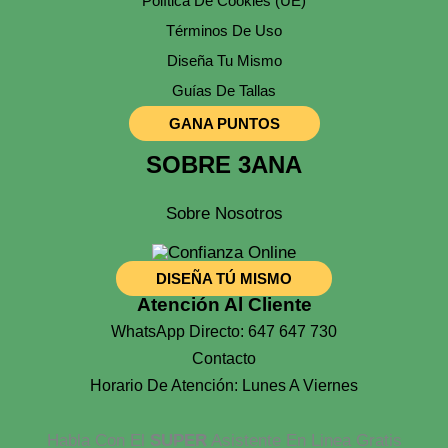
Política De Cookies (UE)
Términos De Uso
Diseña Tu Mismo
Guías De Tallas
GANA PUNTOS
SOBRE 3ANA
Sobre Nosotros
DISEÑA TÚ MISMO
Atención Al Cliente
WhatsApp Directo: 647 647 730
Contacto
Horario De Atención: Lunes A Viernes
Habla Con El
SUPER
Asistente En Linea Gratis