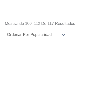
Ordenado
Mostrando 106–112 De 117 Resultados
Por
Popularidad
Azulejo Esperanza
Azulejo Cristo De
De Huelva
Los Gitanos