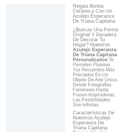
Regala Bonita
Descripción
Cerámica Con Un
Azulejo Esperanza
Información Adicional
De Triana Capitana.
Valoraciones (0)
¿Buscas Una Forma
Original Y Duradera
Preguntas Y
De Decorar Tu
Respuestas
Hogar? Nuestros
Azulejo Esperanza
De Triana Capitana
Personalizados
Te
Permiten Plasmar
Tus Recuerdos Más
Preciados En Un
Objeto De Arte Único.
Desde Fotografías
Familiares Hasta
Frases Inspiradoras,
Las Posibilidades
Son Infinitas.
Características De
Nuestros Azulejo
Esperanza De
Triana Capitana