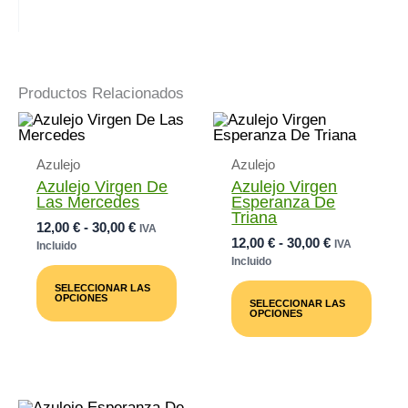
Productos Relacionados
Azulejo
Azulejo
Azulejo Virgen De
Azulejo Virgen
Las Mercedes
Esperanza De
Triana
Rango
12,00
€
-
30,00
€
IVA
Rango
12,00
€
-
30,00
€
De
IVA
Incluido
De
Precios:
Incluido
Este
Precios:
Desde
Producto
Este
SELECCIONAR LAS
Desde
12,00 €
Tiene
Prod
OPCIONES
SELECCIONAR LAS
12,00 €
Múltiples
Tiene
Hasta
OPCIONES
Variantes.
Múlti
Hasta
30,00 €
Las
Varia
30,00 €
Opciones
Las
Se
Opci
Pueden
Se
Elegir
Pued