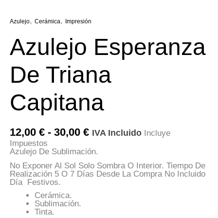
,
,
Azulejo
Cerámica
Impresión
Azulejo Esperanza
De Triana
Capitana
Rango
12,00
€
-
30,00
€
IVA Incluido
Incluye
De
Impuestos
Precios:
Azulejo De Sublimación.
Desde
12,00 €
No Exponer Al Sol Solo Sombra O Interior. Tiempo De
Hasta
Realización 5 O 7 Días Desde La Compra No Incluido
30,00 €
Día Festivos.
Cerámica.
Sublimación.
Tinta.