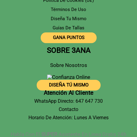
Política De Cookies (UE)
Términos De Uso
Diseña Tu Mismo
Guías De Tallas
GANA PUNTOS
SOBRE 3ANA
Sobre Nosotros
DISEÑA TÚ MISMO
Atención Al Cliente
WhatsApp Directo: 647 647 730
Contacto
Horario De Atención: Lunes A Viernes
Habla Con El
SUPER
Asistente En Linea Gratis 24h