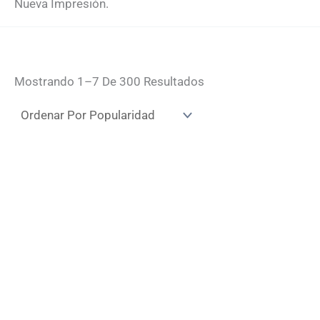
Nueva Impresión.
Ordenado
Mostrando 1–7 De 300 Resultados
Por
Popularidad
Monedero De
Camiseta Moto
Flores Polipiel
Triana