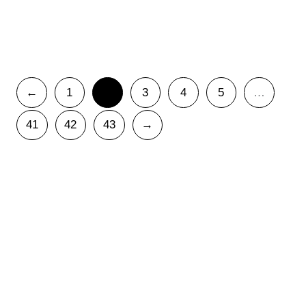
Marihuana Gafa
10,00
€
IVA Incluido
←
1
2
3
4
5
…
41
42
43
→