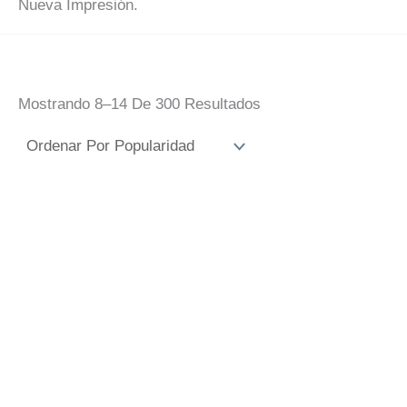
Nueva Impresión.
Ordenado
Mostrando 8–14 De 300 Resultados
Por
Popularidad
Sudadera Perro
Baberos
Caniche Lazo
Personalizados