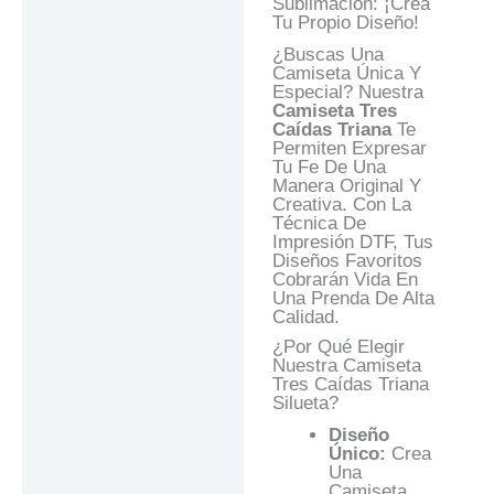
Sublimación: ¡Crea
Valoraciones (0)
Tu Propio Diseño!
Preguntas Y
¿Buscas Una
Respuestas
Camiseta Única Y
Especial? Nuestra
Camiseta Tres
Caídas Triana
Te
Permiten Expresar
Tu Fe De Una
Manera Original Y
Creativa. Con La
Técnica De
Impresión DTF, Tus
Diseños Favoritos
Cobrarán Vida En
Una Prenda De Alta
Calidad.
¿Por Qué Elegir
Nuestra Camiseta
Tres Caídas Triana
Silueta?
Diseño
Único:
Crea
Una
Camiseta