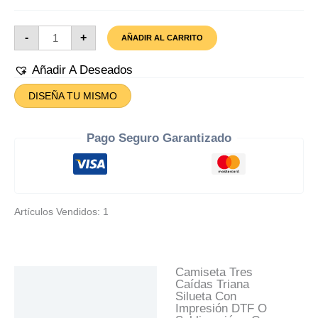
Camiseta
-
+
AÑADIR AL CARRITO
Tres
Caídas
Triana
Añadir A Deseados
Silueta
Cantidad
DISEÑA TU MISMO
Pago Seguro Garantizado
Artículos Vendidos: 1
Camiseta Tres
Descripción
Caídas Triana
Silueta Con
Información Adicional
Impresión DTF O