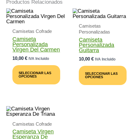
Productos Relacionados
Camisetas
Camisetas Cofrade
Personalizadas
Camiseta
Camiseta
Personalizada
Personalizada
Virgen Del Carmen
Guitarra
10,00
€
10,00
€
IVA Incluido
IVA Incluido
Este
Este
Producto
Prod
SELECCIONAR LAS
SELECCIONAR LAS
Tiene
Tiene
OPCIONES
OPCIONES
Múltiples
Múlti
Variantes.
Varia
Las
Las
Opciones
Opci
Se
Se
Pueden
Pued
Elegir
Elegi
En
En
La
Camisetas Cofrade
La
Página
Pági
Camiseta Virgen
De
De
Esperanza De