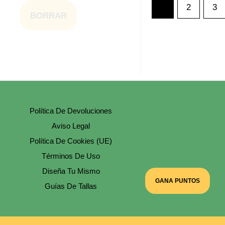
1
2
3
BORRAR
Política De Devoluciones
Aviso Legal
Política De Cookies (UE)
Términos De Uso
Diseña Tu Mismo
GANA PUNTOS
Guías De Tallas