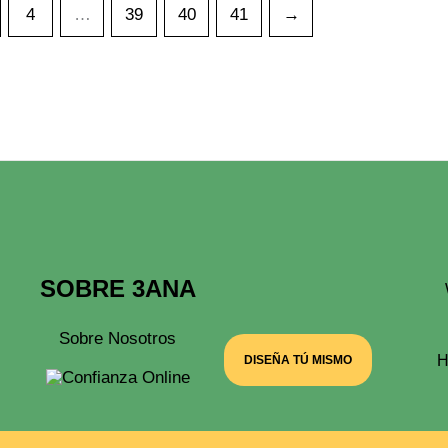
4
…
39
40
41
→
SOBRE 3ANA
Sobre Nosotros
H
DISEÑA TÚ MISMO