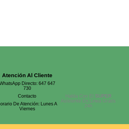
Atención Al Cliente
WhatsApp Directo: 647 647
730
Habla Con El
SUPER
Contacto
Asistente En Linea Gratis
orario De Atención: Lunes A
24h
Viernes