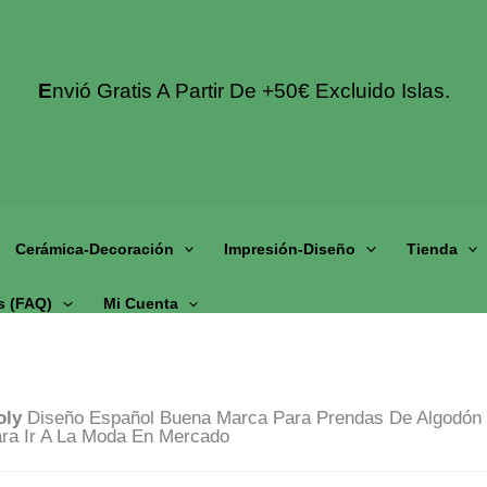
E
Nvió Gratis A Partir De +50€ Excluido Islas.
Cerámica-Decoración
Impresión-Diseño
Tienda
s (fAQ)
Mi Cuenta
oly
Diseño Español Buena Marca Para Prendas De Algodón Y
ara Ir A La Moda En Mercado