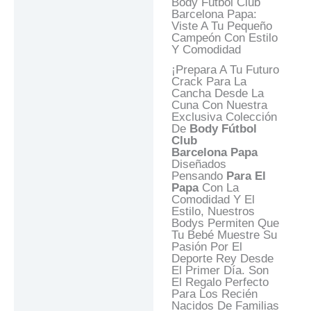
Body Fútbol Club
Descripción
Barcelona Papa:
Viste A Tu Pequeño
Información Adicional
Campeón Con Estilo
Y Comodidad
Valoraciones (0)
¡Prepara A Tu Futuro
Preguntas Y
Crack Para La
Respuestas
Cancha Desde La
Cuna Con Nuestra
Exclusiva Colección
De
Body Fútbol
Club
Barcelona
Papa
Diseñados
Pensando
Para El
Papa
Con La
Comodidad Y El
Estilo, Nuestros
Bodys Permiten Que
Tu Bebé Muestre Su
Pasión Por El
Deporte Rey Desde
El Primer Día. Son
El Regalo Perfecto
Para Los Recién
Nacidos De Familias