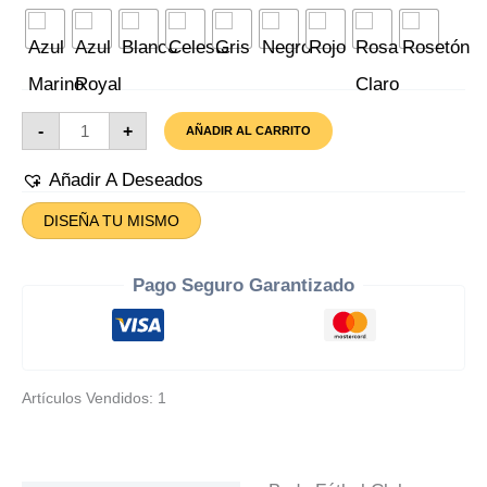
Body
-
+
AÑADIR AL CARRITO
Fútbol
Club
Barcelona
Añadir A Deseados
Cantidad
DISEÑA TU MISMO
Pago Seguro Garantizado
Artículos Vendidos: 1