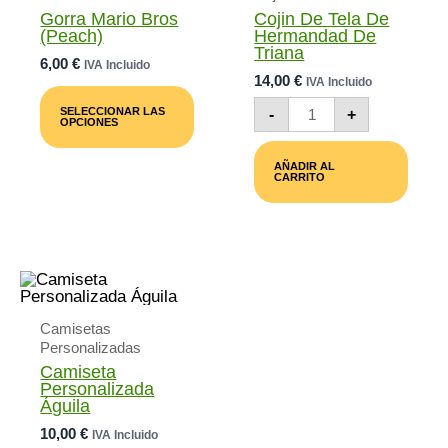
Gorra Mario Bros
Cojin De Tela De
(peach)
Hermandad De
Triana
6,00
€
IVA Incluido
14,00
€
IVA Incluido
Este
Producto
Cojin
SELECCIONAR LAS
-
+
Tiene
De
OPCIONES
Múltiples
Tela
Variantes.
De
AÑADIR AL
Las
Hermandad
CARRITO
Opciones
De
Se
Triana
Pueden
Cantidad
Elegir
En
La
Página
De
Producto
Camisetas
Personalizadas
Camiseta
Personalizada
Águila
10,00
€
IVA Incluido