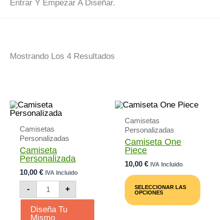
Entrar Y Empezar A Diseñar.
Ordenado
Mostrando Los 4 Resultados
Por
Popularidad
Camisetas
Camisetas
Personalizadas
Personalizadas
Camiseta One
Camiseta
Piece
Personalizada
10,00
€
IVA Incluido
10,00
€
IVA Incluido
Este
Camiseta
Prod
SELECCIONAR LAS
-
+
Personalizada
Tiene
OPCIONES
Cantidad
Múlti
Diseña Tu
Varia
Mismo
Las