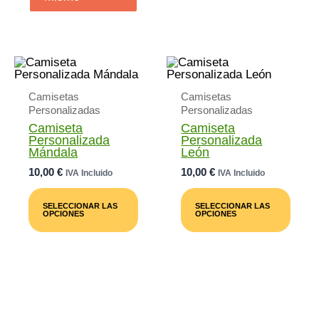
Opci
Se
Pued
Elegi
En
La
Pági
De
Camisetas
Camisetas
Prod
Personalizadas
Personalizadas
Camiseta
Camiseta
Personalizada
Personalizada
Mándala
León
10,00
€
10,00
€
IVA Incluido
IVA Incluido
Este
Este
Producto
Prod
SELECCIONAR LAS
SELECCIONAR LAS
Tiene
Tiene
OPCIONES
OPCIONES
Múltiples
Múlti
Variantes.
Varia
Las
Las
Opciones
Opci
Se
Se
Pueden
Pued
Elegir
Elegi
En
En