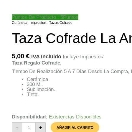
Puntos De Producto : 5Puntos
,
,
Cerámica
Impresión
Tazas Cofrade
Taza Cofrade La A
5,00
€
IVA Incluido
Incluye Impuestos
Taza Regalo Cofrade.
Tiempo De Realización 5 A 7 Días Desde La Compra, N
Cerámica
300 Ml.
Sublimación.
Tinta.
Disponibilidad:
Existencias Disponibles
Taza
-
+
AÑADIR AL CARRITO
Cofrade