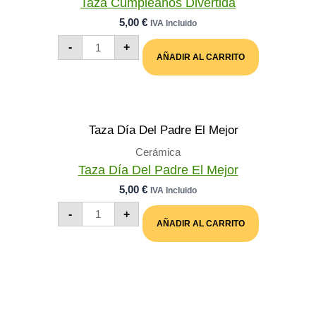
Taza Cumpleaños Divertida
5,00
€
IVA Incluido
Taza
-
+
Cumpleaños
AÑADIR AL CARRITO
Divertida
Cantidad
Cerámica
Taza Día Del Padre El Mejor
5,00
€
IVA Incluido
Taza
-
+
Día
AÑADIR AL CARRITO
Del
Padre
El
Mejor
Cantidad