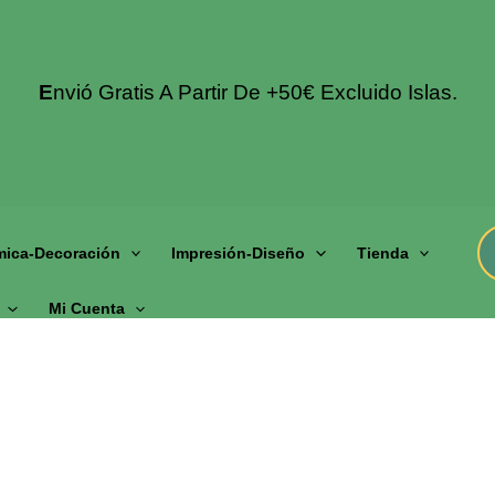
E
Nvió Gratis A Partir De +50€ Excluido Islas.
mica-Decoración
Impresión-Diseño
Tienda
Mi Cuenta