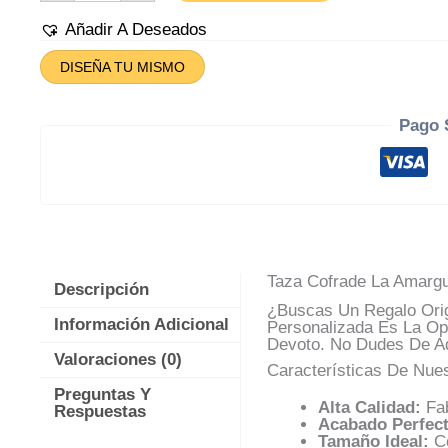
La
Amargura
Añadir A Deseados
Cantidad
DISEÑA TU MISMO
Pago 
Taza Cofrade La Amargu
Descripción
¿Buscas Un Regalo Orig
Información Adicional
Personalizada Es La Opc
Devoto. No Dudes De Ad
Valoraciones (0)
Características De Nue
Preguntas Y
Alta Calidad:
Fab
Respuestas
Acabado Perfect
Tamaño Ideal:
Co