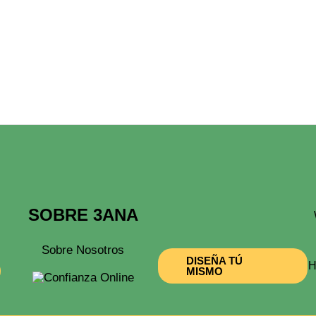
SOBRE 3ANA
Sobre Nosotros
DISEÑA TÚ
H
MISMO