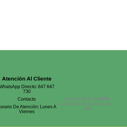
Atención Al Cliente
WhatsApp Directo: 647 647
730
Habla Con El
SUPER
Contacto
Asistente En Linea Gratis
orario De Atención: Lunes A
24h
Viernes