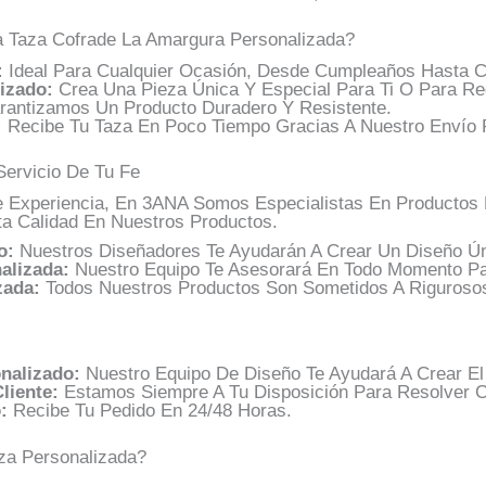
a Taza Cofrade La Amargura Personalizada?
:
Ideal Para Cualquier Ocasión, Desde Cumpleaños Hasta C
izado:
Crea Una Pieza Única Y Especial Para Ti O Para Reg
antizamos Un Producto Duradero Y Resistente.
:
Recibe Tu Taza En Poco Tiempo Gracias A Nuestro Envío 
Servicio De Tu Fe
Experiencia, En 3ANA Somos Especialistas En Productos P
ta Calidad En Nuestros Productos.
o:
Nuestros Diseñadores Te Ayudarán A Crear Un Diseño Ún
alizada:
Nuestro Equipo Te Asesorará En Todo Momento Pa
zada:
Todos Nuestros Productos Son Sometidos A Rigurosos
nalizado:
Nuestro Equipo De Diseño Te Ayudará A Crear El 
liente:
Estamos Siempre A Tu Disposición Para Resolver C
:
Recibe Tu Pedido En 24/48 Horas.
aza Personalizada?