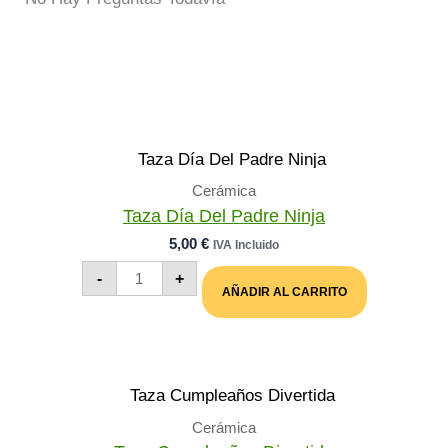
Cerámica
Taza Día Del Padre Ninja
5,00
€
IVA Incluido
Taza
-
+
Día
AÑADIR AL CARRITO
Del
Padre
Ninja
Cantidad
Cerámica