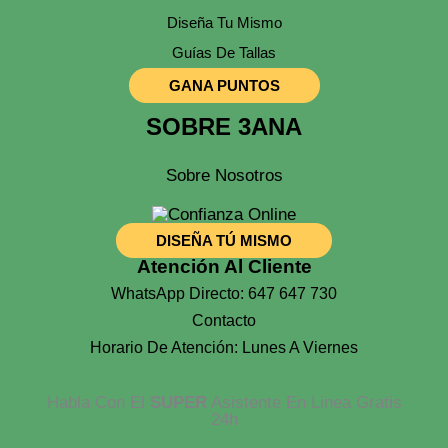
Diseña Tu Mismo
Guías De Tallas
GANA PUNTOS
SOBRE 3ANA
Sobre Nosotros
DISEÑA TÚ MISMO
Atención Al Cliente
WhatsApp Directo: 647 647 730
Contacto
Horario De Atención: Lunes A Viernes
Habla Con El
SUPER
Asistente En Linea Gratis
24h