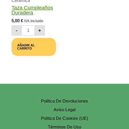
Cerámica
Taza Cumpleaños
Duradera
5,00
€
IVA Incluido
Taza
-
+
Cumpleaños
Duradera
Cantidad
AÑADIR AL
CARRITO
Política De Devoluciones
Aviso Legal
Política De Cookies (UE)
Términos De Uso