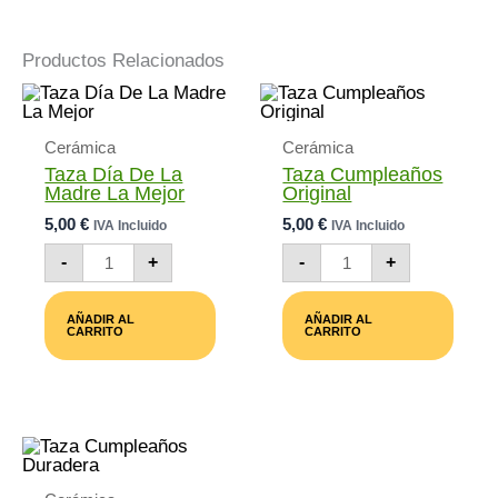
Productos Relacionados
Cerámica
Cerámica
Taza Día De La
Taza Cumpleaños
Madre La Mejor
Original
5,00
€
5,00
€
IVA Incluido
IVA Incluido
Taza
Taza
-
+
-
+
Día
Cumpleaños
De
Original
La
Cantidad
AÑADIR AL
AÑADIR AL
Madre
CARRITO
CARRITO
La
Mejor
Cantidad