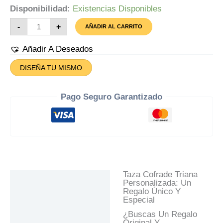
Disponibilidad:
Existencias Disponibles
Taza
-
+
AÑADIR AL CARRITO
Cofrade
Triana
Cantidad
Añadir A Deseados
DISEÑA TU MISMO
Pago Seguro Garantizado
Taza Cofrade Triana
Descripción
Personalizada: Un
Regalo Único Y
Información Adicional
Especial
Valoraciones (0)
¿Buscas Un Regalo
Original Y