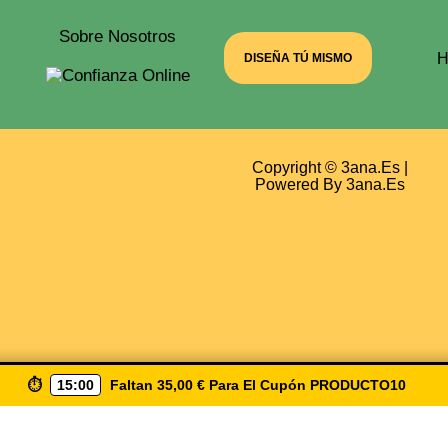
Sobre Nosotros
H
DISEÑA TÚ MISMO
Copyright © 3ana.es |
Powered By 3ana.es
⏱️
15:00
Faltan
35,00
€
Para El Cupón
PRODUCTO10
biendo ( Producto10 ) Envio Gratis A Partir De 50€ Solo 