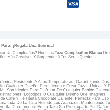
s (0)
Preguntas Y Respuestas
Para: ¡Regala Una Sonrisa!
ebrar Un Cumpleaños? Nuestras
Taza Cumpleaños Blanca
De C
eños Más Creativos Y Sorprender A Tus Seres Queridos.
ámica Resistente A Altas Temperaturas, Garantizando Durabi
lta Cualquier Diseño, Permitiéndote Crear Tazas Únicas Y 
, Son Ideales Para Disfrutar De Cualquier Bebida Caliente
lustraciones, Logotipos O Cualquier Diseño Que Imagines.
sde Café Y Té Hasta Chocolate Caliente. Perfecta Para Uso 
smaltada De La Taza Resiste Los Arañazos, Manteniendo T
vorita Directamente En La Taza Sin Preocuparte Por Dañar 