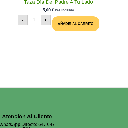
Taza Día Del Padre A Tu Lado
5,00
€
IVA Incluido
Taza
-
+
Día
AÑADIR AL CARRITO
Del
Padre
A
Tu
Lado
Cantidad
Atención Al Cliente
WhatsApp Directo: 647 647