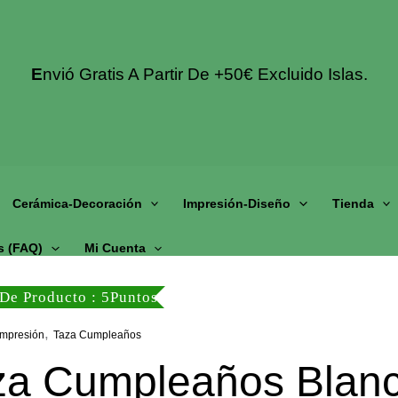
E
Nvió Gratis A Partir De +50€ Excluido Islas.
Cerámica-Decoración
Impresión-Diseño
Tienda
s (fAQ)
Mi Cuenta
De Producto : 5Puntos
,
Impresión
Taza Cumpleaños
za Cumpleaños Blan