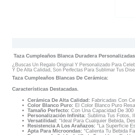
Descripción
Información Adicional
Valoracione
Taza Cumpleaños Blanca Duradera Personalizadas 
¿Buscas Un Regalo Original Y Personalizado Para Cel
Y De Alta Calidad, Son Perfectas Para Sublimar Tus Dis
Taza Cumpleaños Blancas De Cerámica:
Características Destacadas.
Cerámica De Alta Calidad:
Fabricadas Con Cer
Color Blanco Puro:
El Color Blanco Puro Resa
Tamaño Perfecto:
Con Una Capacidad De 300 Ml
Personalización Infinita:
Sublima Tus Fotos, I
Versatilidad:
“Ideal Para Cualquier Bebida, De
Resistencia A Los Arañazos:
“La Superficie E
Apta Para Microondas:
“Calienta Tu Bebida Fa