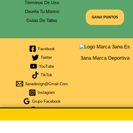
Términos De Uso
Diseña Tu Mismo
GANA PUNTOS
Guías De Tallas
Facebook
3ana Marca Deportiva
Twitter
YouTube
TikTok
3anadesign@gmail.com
Instagram
Grupo Facebook
Telegram
Obtén Cupón Del 5% Por La Compra De 35€ De Compra Escri