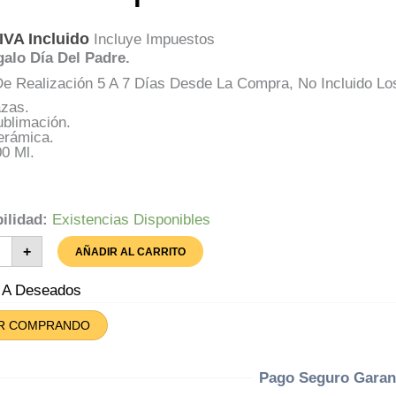
IVA Incluido
Incluye Impuestos
alo Día Del Padre.
e Realización 5 A 7 Días Desde La Compra, No Incluido Lo
azas.
ublimación.
erámica.
0 Ml.
ilidad:
Existencias Disponibles
a
+
AÑADIR AL CARRITO
pleaños
nca
tidad
r A Deseados
R COMPRANDO
Pago Seguro Garan