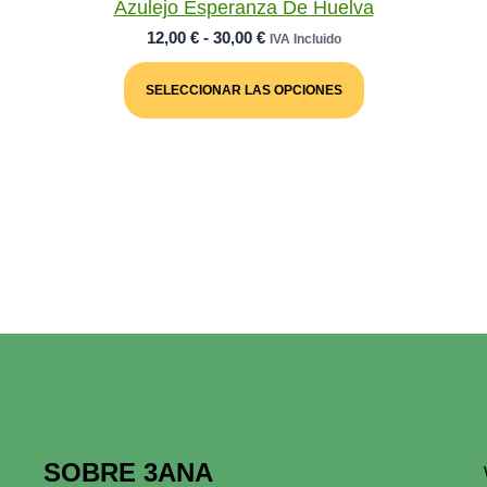
Azulejo Esperanza De Huelva
Rango
12,00
€
-
30,00
€
IVA Incluido
De
Este
Precios:
Producto
SELECCIONAR LAS OPCIONES
Desde
Tiene
Múltiples
12,00 €
Variantes.
Hasta
Las
30,00 €
Opciones
Se
Pueden
Elegir
En
La
Página
De
Producto
SOBRE 3ANA