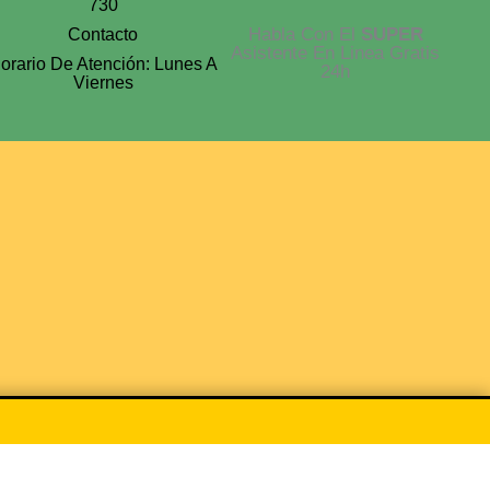
730
Habla Con El
SUPER
Contacto
Asistente En Linea Gratis
orario De Atención: Lunes A
24h
Viernes
España