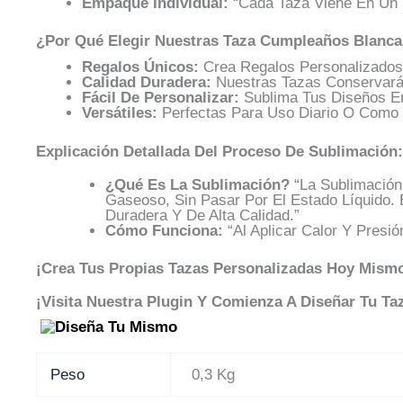
Empaque Individual:
“Cada Taza Viene En Un E
¿Por Qué Elegir Nuestras Taza Cumpleaños Blanca
Regalos Únicos:
Crea Regalos Personalizados 
Calidad Duradera:
Nuestras Tazas Conservarán
Fácil De Personalizar:
Sublima Tus Diseños En
Versátiles:
Perfectas Para Uso Diario O Como 
Explicación Detallada Del Proceso De Sublimación:
¿Qué Es La Sublimación?
“La Sublimación
Gaseoso, Sin Pasar Por El Estado Líquido. 
Duradera Y De Alta Calidad.”
Cómo Funciona:
“Al Aplicar Calor Y Presi
¡Crea Tus Propias Tazas Personalizadas Hoy Mism
¡Visita Nuestra Plugin Y Comienza A Diseñar Tu Taz
Peso
0,3 Kg