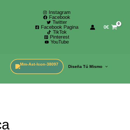
Instagram
Facebook
Twitter
Facebook Pagina
0
€
TikTok
Pinterest
YouTube
Diseña Tú Mismo
ca