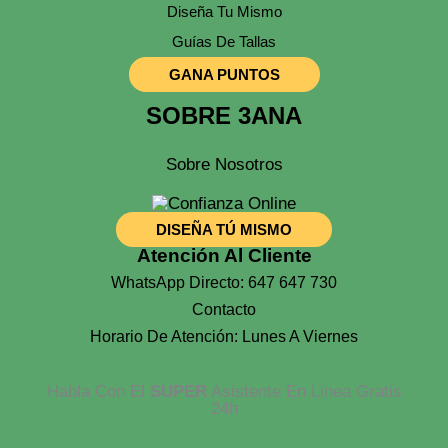
Diseña Tu Mismo
Guías De Tallas
GANA PUNTOS
SOBRE 3ANA
Sobre Nosotros
DISEÑA TÚ MISMO
Atención Al Cliente
WhatsApp Directo: 647 647 730
Contacto
Horario De Atención: Lunes A Viernes
Habla Con El
SUPER
Asistente En Linea Gratis
24h