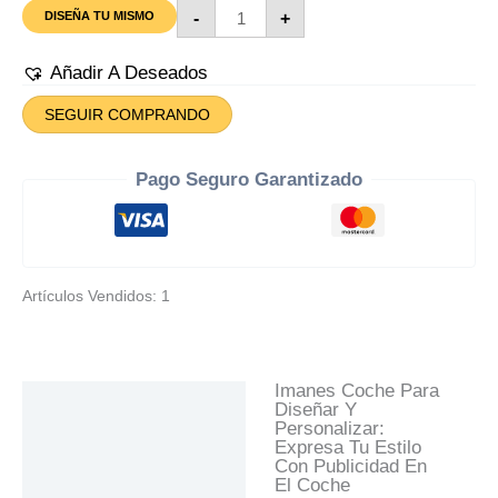
Imanes
-
+
DISEÑA TU MISMO
Coche
Para
Diseñar
Añadir A Deseados
Cantidad
SEGUIR COMPRANDO
Pago Seguro Garantizado
Artículos Vendidos: 1
Imanes Coche Para
Descripción
Diseñar Y
Personalizar:
Información Adicional
Expresa Tu Estilo
Con Publicidad En
Valoraciones (0)
El Coche