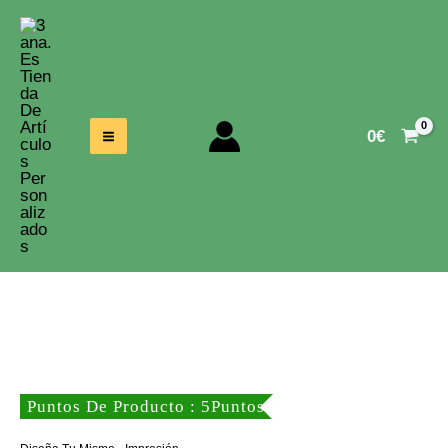
Ir
Al
Contenido
0
€
Puntos De Producto : 5Puntos
,