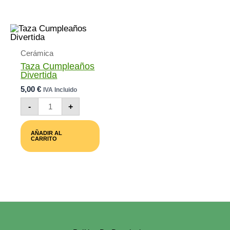
Cerámica
Taza Cumpleaños
Divertida
5,00
€
IVA Incluido
Taza
-
+
Cumpleaños
Divertida
Cantidad
AÑADIR AL
CARRITO