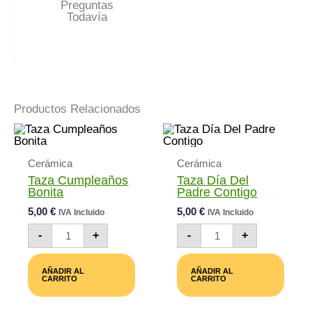
Preguntas
Todavía
Productos Relacionados
Cerámica
Cerámica
Taza Cumpleaños
Taza Día Del
Bonita
Padre Contigo
5,00
€
5,00
€
IVA Incluido
IVA Incluido
Taza
Taza
-
+
-
+
Cumpleaños
Día
Bonita
Del
Cantidad
Padre
AÑADIR AL
AÑADIR AL
Contigo
CARRITO
CARRITO
Cantidad