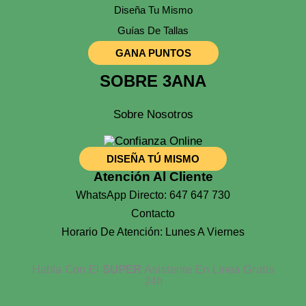
Diseña Tu Mismo
Guías De Tallas
GANA PUNTOS
SOBRE 3ANA
Sobre Nosotros
DISEÑA TÚ MISMO
Atención Al Cliente
WhatsApp Directo: 647 647 730
Contacto
Horario De Atención: Lunes A Viernes
Habla Con El
SUPER
Asistente En Linea Gratis
24h