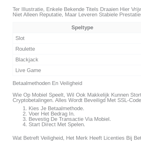
Ter Illustratie, Enkele Bekende Titels Draaien Hier 
Niet Alleen Reputatie, Maar Leveren Stabiele Prestati
Speltype
Slot
Roulette
Blackjack
Live Game
Betaalmethoden En Veiligheid
Wie Op Mobiel Speelt, Wil Ook Makkelijk Kunnen Stor
Cryptobetalingen. Alles Wordt Beveiligd Met SSL-Cod
Kies Je Betaalmethode.
Voer Het Bedrag In.
Bevestig De Transactie Via Mobiel.
Start Direct Met Spelen.
Wat Betreft Veiligheid, Het Merk Heeft Licenties Bij 