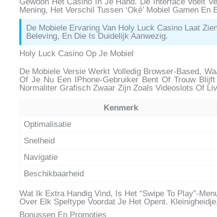
Gewoon Het Casino In Je Hand. De Interface Voelt Ve
Mening, Het Verschil Tussen ‘oké’ Mobiel Gamen En 
De Mobiele Ervaring Van Holy Luck Casino Laat Zien
Beleving, En Die Is Duidelijk Aanwezig.
Holy Luck Casino Op Je Mobiel
De Mobiele Versie Werkt Volledig Browser-Based, Waa
Of Je Nu Een IPhone-Gebruiker Bent Of Trouw Blijft 
Normaliter Grafisch Zwaar Zijn Zoals Videoslots Of Liv
Kenmerk
Optimalisatie
Snelheid
Navigatie
Beschikbaarheid
Wat Ik Extra Handig Vind, Is Het “Swipe To Play”-Menu,
Over Elk Speltype Voordat Je Het Opent. Kleinigheidje
Bonussen En Promoties