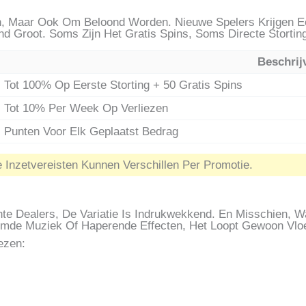
len, Maar Ook Om Beloond Worden. Nieuwe Spelers Krijgen
lend Groot. Soms Zijn Het Gratis Spins, Soms Directe Stort
Beschrij
Tot 100% Op Eerste Storting + 50 Gratis Spins
Tot 10% Per Week Op Verliezen
Punten Voor Elk Geplaatst Bedrag
 Inzetvereisten Kunnen Verschillen Per Promotie.
te Dealers, De Variatie Is Indrukwekkend. En Misschien, W
vormde Muziek Of Haperende Effecten, Het Loopt Gewoon Vlo
ezen: