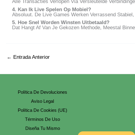
Alle Transacties Verlopen Via Versleutelde Verbindinge
4. Kan Ik Live Spelen Op Mobiel?
Absoluut. De Live Games Werken Verrassend Stabiel, 
5. Hoe Snel Worden Winsten Uitbetaald?
Dat Hangt Af Van Je Gekozen Methode, Meestal Binnen
←
Entrada Anterior
Política De Devoluciones
Aviso Legal
Política De Cookies (UE)
Términos De Uso
Diseña Tu Mismo