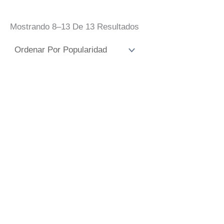
Ordenado
Mostrando 8–13 De 13 Resultados
Por
Popularidad
Bragas Valencia
Bragas Stop
C.f.
Divertida
8,00
€
8,00
€
IVA Incluido
IVA Incluido