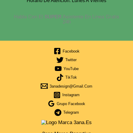
Horario De Atención: Lunes A Viernes
Habla Con El
SUPER
Asistente En Linea Gratis
24h
Facebook
Twitter
YouTube
TikTok
3anadesign@gmail.com
Instagram
Grupo Facebook
Telegram