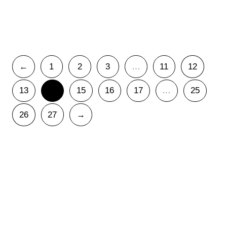
De Triana
10,00
€
IVA Incluido
←
1
2
3
…
11
12
13
14
15
16
17
…
25
26
27
→