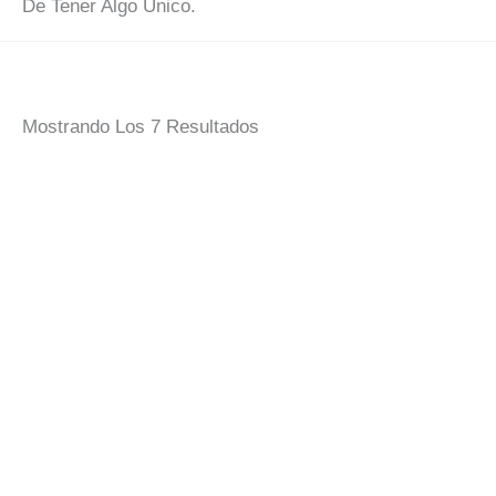
De Tener Algo Único.
Ordenado
Mostrando Los 7 Resultados
Por
Popularidad
Guante De Cocina
Guante Cocina Jo
Barcelona
Soc Del Barça
8,00
€
8,00
€
IVA Incluido
IVA Incluido