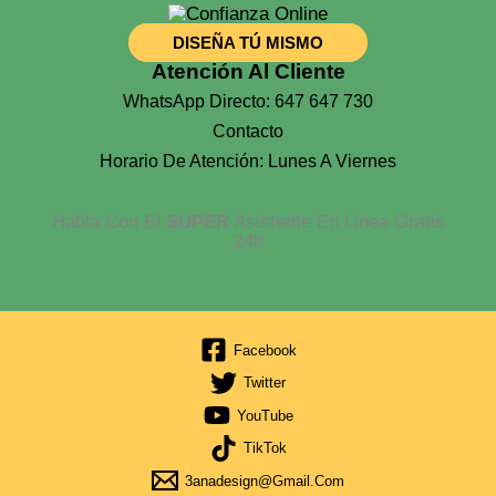
DISEÑA TÚ MISMO
Atención Al Cliente
WhatsApp Directo: 647 647 730
Contacto
Horario De Atención: Lunes A Viernes
Habla Con El
SUPER
Asistente En Linea Gratis
24h
Facebook
Twitter
YouTube
TikTok
3anadesign@gmail.com