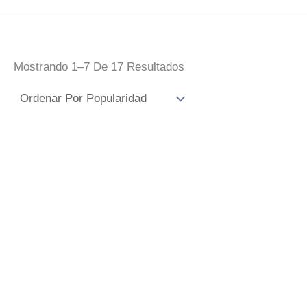
Ordenado
Mostrando 1–7 De 17 Resultados
Por
Popularidad
Lona Pvc San
Lona Pvc Tres
Gonzalo
Caídas Triana
Rango
10,00
€
-
45,00
€
IVA