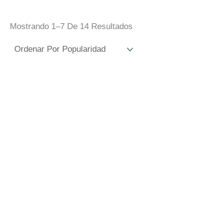
Ordenado
Mostrando 1–7 De 14 Resultados
Por
Popularidad
Guante De Cocina
Guante Cocina Jo
Barcelona
Soc Del Barça
8,00
€
8,00
€
IVA Incluido
IVA Incluido