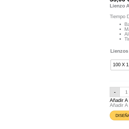
Lienzo A
Tiempo D
Ba
M
A
Ti
Lienzos
100 X 
Lien
-
Sevi
Pic
Añadir 
Can
Añadir 
DISEÑ