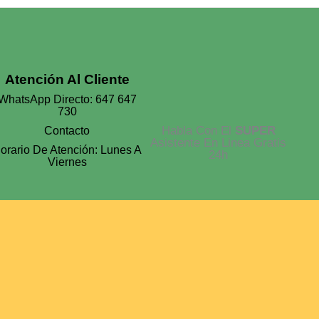
Producto
Atención Al Cliente
WhatsApp Directo: 647 647
730
Habla Con El
SUPER
Contacto
Asistente En Linea Gratis
orario De Atención: Lunes A
24h
Viernes