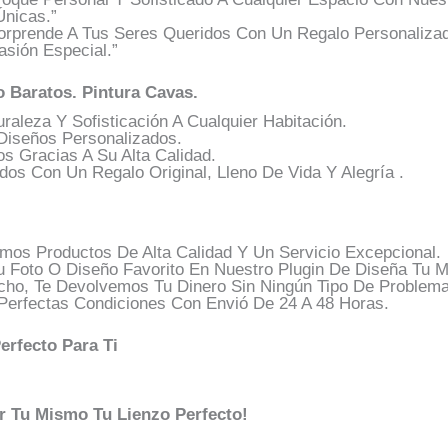
Únicas.”
rprende A Tus Seres Queridos Con Un Regalo Personalizado
sión Especial.”
o
Baratos.
Pintura Cavas.
aleza Y Sofisticación A Cualquier Habitación.
iseños Personalizados.
s Gracias A Su Alta Calidad.
os Con Un Regalo Original, Lleno De Vida Y Alegría .
os Productos De Alta Calidad Y Un Servicio Excepcional.
u Foto O Diseño Favorito En Nuestro Plugin De Diseña Tu 
cho, Te Devolvemos Tu Dinero Sin Ningún Tipo De Problema
Perfectas Condiciones Con Envió De 24 A 48 Horas.
erfecto Para Ti
r Tu Mismo Tu Lienzo Perfecto!