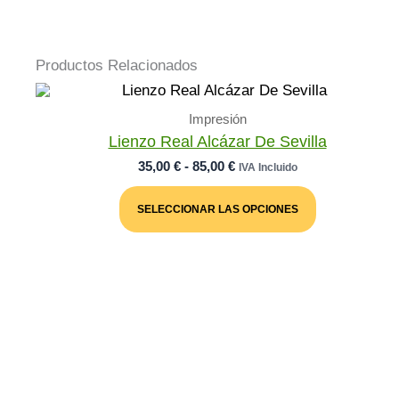
Productos Relacionados
Impresión
Lienzo Real Alcázar De Sevilla
Rango
35,00
€
-
85,00
€
IVA Incluido
De
Este
Precios:
Producto
SELECCIONAR LAS OPCIONES
Desde
Tiene
Múltiples
35,00 €
Variantes.
Hasta
Las
85,00 €
Opciones
Se
Pueden
Elegir
En
La
Página
De