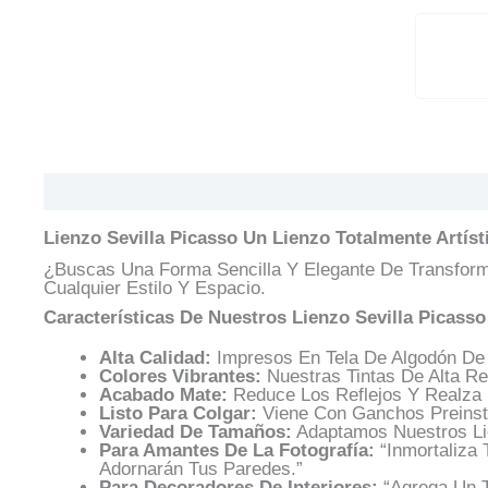
Descripción
Información Adicional
Valoracione
Lienzo Sevilla Picasso Un Lienzo Totalmente Artís
¿Buscas Una Forma Sencilla Y Elegante De Transfor
Cualquier Estilo Y Espacio.
Características De Nuestros Lienzo Sevilla Picasso
Alta Calidad:
Impresos En Tela De Algodón De 
Colores Vibrantes:
Nuestras Tintas De Alta Re
Acabado Mate:
Reduce Los Reflejos Y Realza L
Listo Para Colgar:
Viene Con Ganchos Preinsta
Variedad De Tamaños:
Adaptamos Nuestros Li
Para Amantes De La Fotografía:
“Inmortaliza
Adornarán Tus Paredes.”
Para Decoradores De Interiores:
“Agrega Un T