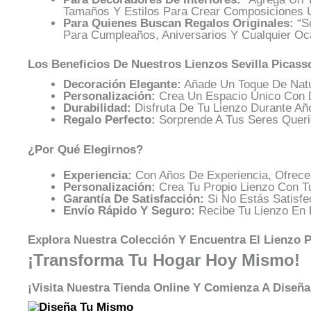
Tamaños Y Estilos Para Crear Composiciones 
Para Quienes Buscan Regalos Originales:
“So
Para Cumpleaños, Aniversarios Y Cualquier Oca
Los Beneficios De Nuestros Lienzos Sevilla Picass
Decoración Elegante:
Añade Un Toque De Natur
Personalización:
Crea Un Espacio Único Con D
Durabilidad:
Disfruta De Tu Lienzo Durante Año
Regalo Perfecto:
Sorprende A Tus Seres Querid
¿Por Qué Elegirnos?
Experiencia:
Con Años De Experiencia, Ofrecem
Personalización:
Crea Tu Propio Lienzo Con T
Garantía De Satisfacción:
Si No Estás Satisfe
Envío Rápido Y Seguro:
Recibe Tu Lienzo En 
Explora Nuestra Colección Y Encuentra El Lienzo P
¡Transforma Tu Hogar Hoy Mismo!
¡Visita Nuestra Tienda Online Y Comienza A Diseña