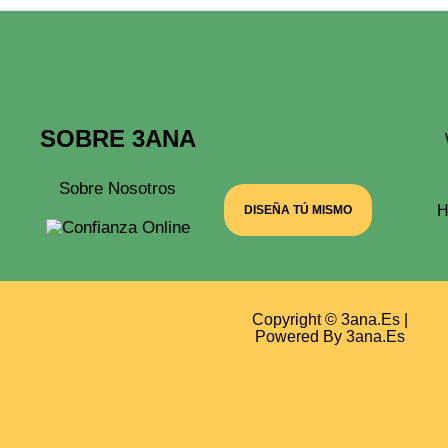
Producto
SOBRE 3ANA
Sobre Nosotros
H
DISEÑA TÚ MISMO
Copyright © 3ana.es |
Powered By 3ana.es