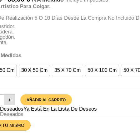
De
rtístico Para Colgar.
Precios:
Desde
e Realización 5 O 10 Días Desde La Compra No Incluido D
35,00 €
Hasta
stidor.
85,00 €
adera.
lgodón.
nta.
 Medidas
150 Cm
30 X 50 Cm
35 X 70 Cm
50 X 100 Cm
50 X 7
zo
+
AÑADIR AL CARRITO
lla
asso
A Deseados
Ya Está En La Lista De Deseos
tidad
A Deseados
A TU MISMO