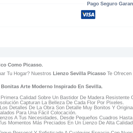
Pago Seguro Garan
s (0)
Preguntas Y Respuestas
tico Como Picasso.
mar Tu Hogar? Nuestros
Lienzo Sevilla Picasso
Te Ofrecen 
 Bonitas Arte Moderno Inspirado En Sevilla.
Primera Calidad Sobre Un Bastidor De Madera Resistente C
solución Capturan La Belleza De Cada Flor Por Pixeles.
os Detalles De La Obra Son Detalle Muy Bonitos Y Origina
lados Para Una Fácil Colocación.
enzos A Tus Necesidades, Desde Pequeños Cuadros Hasta 
 Tus Momentos Más Preciados En Un Lienzo De Alta Calidad
oque Personal Y Sofisticado A Cualquier Espacio Con Nues