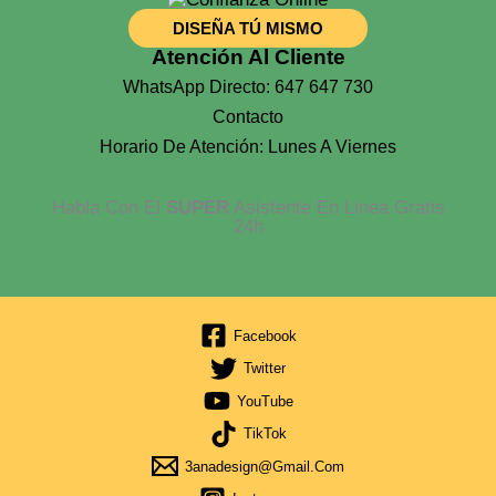
DISEÑA TÚ MISMO
Atención Al Cliente
WhatsApp Directo: 647 647 730
Contacto
Horario De Atención: Lunes A Viernes
Habla Con El
SUPER
Asistente En Linea Gratis
24h
Facebook
Twitter
YouTube
TikTok
3anadesign@gmail.com