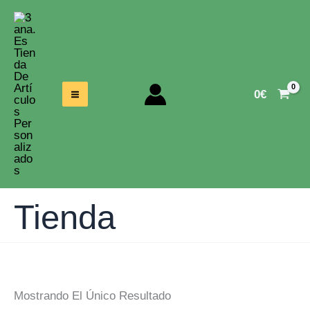
Ir
Al
Contenido
0
€
Tienda
Mostrando El Único Resultado