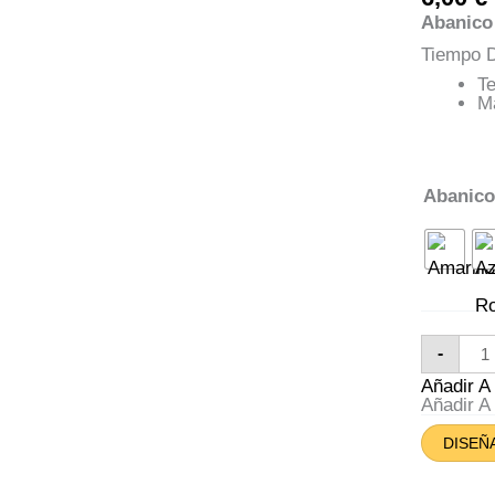
Abanico
Tiempo D
Te
M
Abanic
Aba
-
Pla
De
Añadir 
Esp
Añadir 
Can
DISEÑ