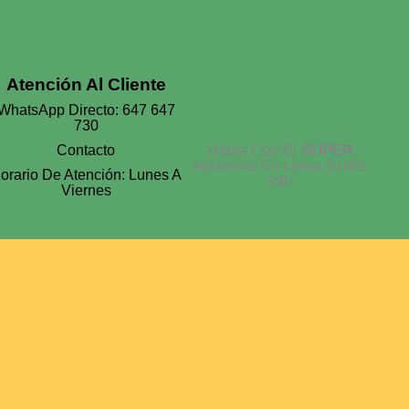
Atención Al Cliente
WhatsApp Directo: 647 647
730
Habla Con El
SUPER
Contacto
Asistente En Linea Gratis
orario De Atención: Lunes A
24h
Viernes