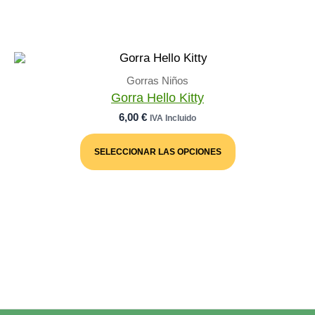
Gorras Niños
Gorra Hello Kitty
6,00
€
IVA Incluido
Este
Producto
SELECCIONAR LAS OPCIONES
Tiene
Múltiples
Variantes.
Las
Opciones
Se
Pueden
Elegir
En
La
Página
De
Producto