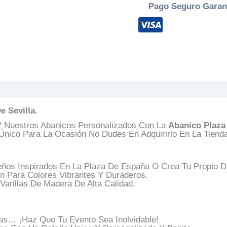
Pago Seguro Garan
s (0)
Preguntas Y Respuestas
 Sevilla.
? Nuestros Abanicos Personalizados Con La
Abanico Plaza
Único Para La Ocasión No Dudes En Adquirirlo En La Tiend
eños Inspirados En La Plaza De España O Crea Tu Propio Di
n Para Colores Vibrantes Y Duraderos.
Varillas De Madera De Alta Calidad.
as… ¡Haz Que Tu Evento Sea Inolvidable!