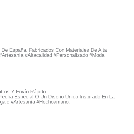
 De España. Fabricados Con Materiales De Alta
 #artesanía #altacalidad #personalizado #moda
tros Y Envío Rápido.
Fecha Especial O Un Diseño Único Inspirado En La
regalo #artesanía #hechoamano.