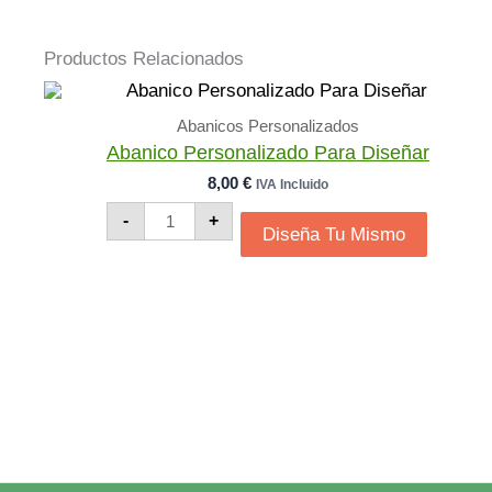
Productos Relacionados
Abanicos Personalizados
Abanico Personalizado Para Diseñar
8,00
€
IVA Incluido
Abanico
-
+
Personalizado
Diseña Tu Mismo
Para
Diseñar
Cantidad