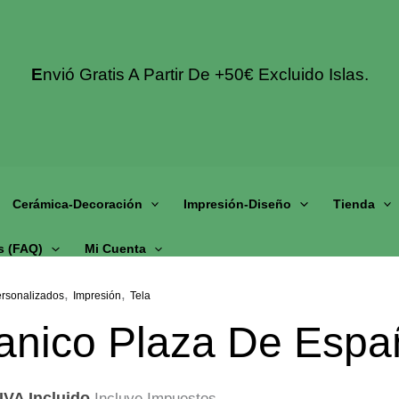
E
Nvió Gratis A Partir De +50€ Excluido Islas.
Cerámica-Decoración
Impresión-Diseño
Tienda
s (fAQ)
Mi Cuenta
,
,
rsonalizados
Impresión
Tela
anico Plaza De Espa
IVA Incluido
Incluye Impuestos