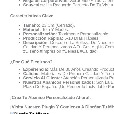
Regalos Corporativos:
Sorprende A Tus Client
Souvenirs:
Un Recuerdo Perfecto De Tu Visita 
Características Clave.
Tamaño:
23 Cm (cerrado).
Material:
Tela Y Madera
Personalización:
Totalmente Personalizable.
Producción Rápida:
5-10 Días Hábiles.
Descripción:
Descubre La Belleza De Nuestros
Calidad Y Personalizados A Tu Gusto. ¡Un Comp
#diseño #impresión #bellesa #calidad.
¿Por Qué Elegirnos?.
Experiencia:
Más De 30 Años Creando Producto
Calidad:
Materiales De Primera Calidad Y Tecn
Servicio Al Cliente:
Atención Personalizada Pu
Nuestros Abanicos Personalizados
: Son La E
Plaza De España. ¡Un Recuerdo Inolvidable Pa
¡Crea Tu Abanico Personalizado Ahora!.
¡Visita Nuestro Plugin Y Comienza A Diseñar Tu M