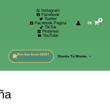
Instagram
Facebook
Twitter
Facebook Pagina
0
€
TikTok
Pinterest
YouTube
Diseña Tú Mismo
ña