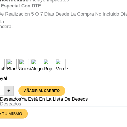
 Especial Con DTF.
e Realización 5 O 7 Días Desde La Compra No Incluido Dí
la.
adera.
o
nico
+
AÑADIR AL CARRITO
za
A Deseados
Ya Está En La Lista De Deseos
aña
A Deseados
tidad
A TU MISMO