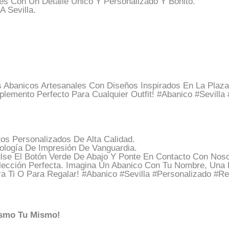
es Con Un Detalle Único Y Personalizado Y Bonito.
A Sevilla.
 Abanicos Artesanales Con Diseños Inspirados En La Plaza
lemento Perfecto Para Cualquier Outfit! #abanico #Sevilla
s Personalizados De Alta Calidad.
ología De Impresión De Vanguardia.
lse El Botón Verde De Abajo Y Ponte En Contacto Con Noso
lección Perfecta. Imagina Un Abanico Con Tu Nombre, Una 
ra Ti O Para Regalar! #abanico #Sevilla #personalizado #
ismo Tu Mismo!