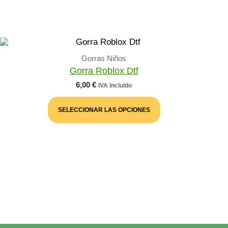
Gorras Niños
Gorra Roblox Dtf
6,00
€
IVA Incluido
Este
Producto
SELECCIONAR LAS OPCIONES
Tiene
Múltiples
Variantes.
Las
Opciones
Se
Pueden
Elegir
En
La
Página
De
Producto