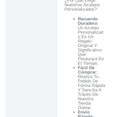
¿Por Qué Elegir
Nuestros Azulejos
Personalizados?
Recuerdo
Duradero:
Un Azulejo
Personalizad
O Es Un
Regalo
Original Y
Significativo
Que
Perdurará En
El Tiempo.
Fácil De
Comprar:
Realiza Tu
Pedido De
Forma Rápida
Y Sencilla A
Través De
Nuestra
Tienda
Online.
Envío
Rápido: