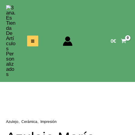
Ir
Al
Contenido
0
€
,
,
Azulejo
Cerámica
Impresión