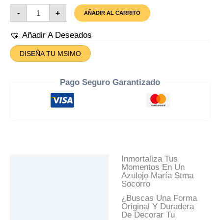
Azulejo
-
+
AÑADIR AL CARRITO
María
Stma
Socorro
Añadir A Deseados
Cantidad
DISEÑA TU MSIMO
Pago Seguro Garantizado
Inmortaliza Tus
Descripción
Momentos En Un
Azulejo María Stma
Información Adicional
Socorro
Valoraciones (0)
¿Buscas Una Forma
Original Y Duradera
Preguntas Y
De Decorar Tu