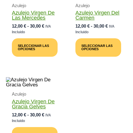
Azulejo
Azulejo
Azulejo Virgen De
Azulejo Virgen Del
Las Mercedes
Carmen
Rango
Rango
12,00
€
-
30,00
€
12,00
€
-
30,00
€
IVA
IVA
De
De
Incluido
Incluido
Precios:
Precios:
Este
Este
Desde
Desde
Producto
Prod
SELECCIONAR LAS
SELECCIONAR LAS
12,00 €
12,00 €
Tiene
Tiene
OPCIONES
OPCIONES
Múltiples
Múlti
Hasta
Hasta
Variantes.
Varia
30,00 €
30,00 €
Las
Las
Opciones
Opci
Se
Se
Pueden
Pued
Elegir
Elegi
En
En
Azulejo
La
La
Página
Pági
Azulejo Virgen De
De
De
Gracia Gelves
Producto
Prod
Rango
12,00
€
-
30,00
€
IVA
De
Incluido
Precios:
Este
Desde
Producto