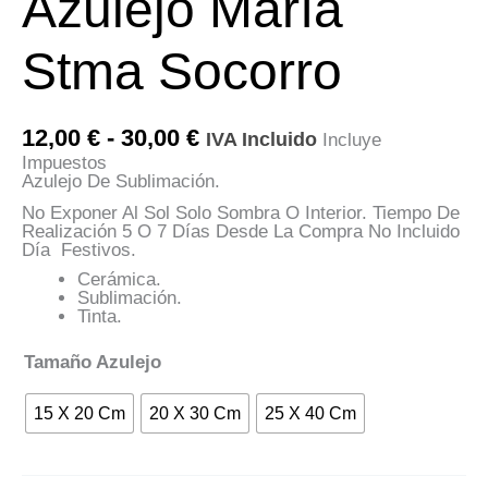
Azulejo María
Stma Socorro
Rango
12,00
€
-
30,00
€
IVA Incluido
Incluye
De
Impuestos
Precios:
Azulejo De Sublimación.
Desde
12,00 €
No Exponer Al Sol Solo Sombra O Interior. Tiempo De
Hasta
Realización 5 O 7 Días Desde La Compra No Incluido
30,00 €
Día Festivos.
Cerámica.
Sublimación.
Tinta.
Tamaño Azulejo
15 X 20 Cm
20 X 30 Cm
25 X 40 Cm