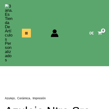
Ir
Al
Contenido
0
€
,
,
Azulejo
Cerámica
Impresión