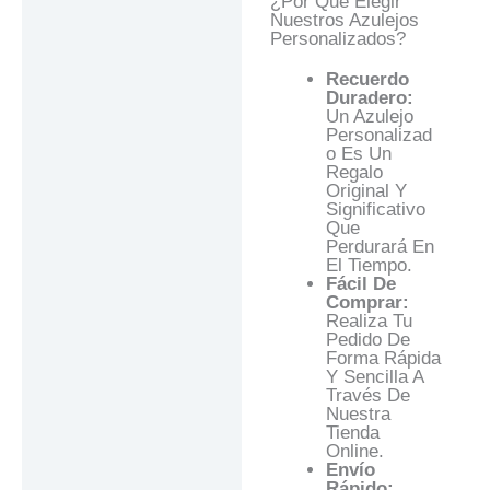
¿Por Qué Elegir
Nuestros Azulejos
Personalizados?
Recuerdo
Duradero:
Un Azulejo
Personalizad
O Es Un
Regalo
Original Y
Significativo
Que
Perdurará En
El Tiempo.
Fácil De
Comprar:
Realiza Tu
Pedido De
Forma Rápida
Y Sencilla A
Través De
Nuestra
Tienda
Online.
Envío
Rápido: