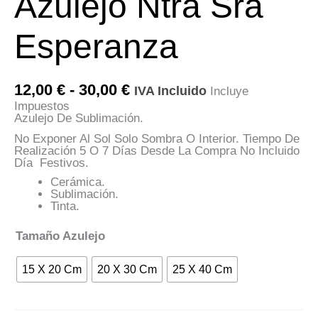
Azulejo Ntra Sra
Esperanza
Rango
12,00
€
-
30,00
€
IVA Incluido
Incluye
De
Impuestos
Precios:
Azulejo De Sublimación.
Desde
12,00 €
No Exponer Al Sol Solo Sombra O Interior. Tiempo De
Hasta
Realización 5 O 7 Días Desde La Compra No Incluido
30,00 €
Día Festivos.
Cerámica.
Sublimación.
Tinta.
Tamaño Azulejo
15 X 20 Cm
20 X 30 Cm
25 X 40 Cm