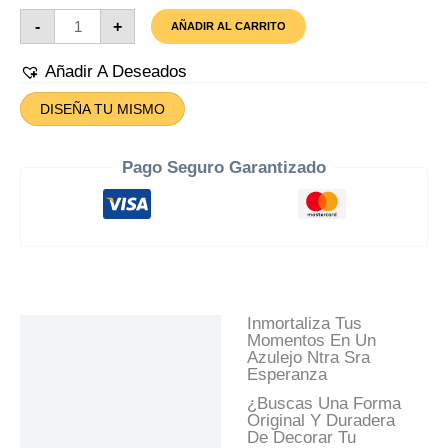
Azulejo
-
+
AÑADIR AL CARRITO
Ntra
Sra
Esperanza
Añadir A Deseados
Cantidad
DISEÑA TU MISMO
Pago Seguro Garantizado
Inmortaliza Tus
Descripción
Momentos En Un
Azulejo Ntra Sra
Información Adicional
Esperanza
Valoraciones (0)
¿Buscas Una Forma
Original Y Duradera
Preguntas Y
De Decorar Tu