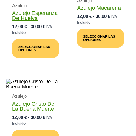
Azulejo
Azulejo
Azulejo Macarena
Azulejo Esperanza
Rango
12,00
€
-
30,00
€
IVA
De Huelva
De
Incluido
Rango
12,00
€
-
30,00
€
IVA
Precios:
Este
De
Incluido
Desde
Prod
SELECCIONAR LAS
Precios:
12,00 €
Este
Tiene
OPCIONES
Desde
Producto
Múlti
Hasta
SELECCIONAR LAS
12,00 €
Tiene
Varia
30,00 €
OPCIONES
Múltiples
Las
Hasta
Variantes.
Opci
30,00 €
Las
Se
Opciones
Pued
Se
Elegi
Pueden
En
Elegir
La
En
Pági
Azulejo
La
De
Página
Prod
Azulejo Cristo De
De
La Buena Muerte
Producto
Rango
12,00
€
-
30,00
€
IVA
De
Incluido
Precios:
Este
Desde
Producto