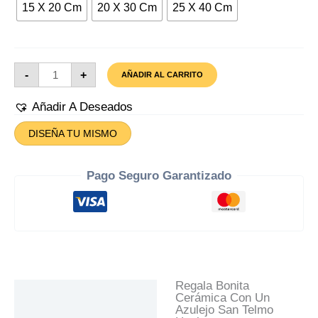
15 X 20 Cm
20 X 30 Cm
25 X 40 Cm
Azulejo
-
+
AÑADIR AL CARRITO
San
Telmo
Huelva
Añadir A Deseados
Cantidad
DISEÑA TU MISMO
Pago Seguro Garantizado
Regala Bonita
Descripción
Cerámica Con Un
Azulejo San Telmo
Información Adicional