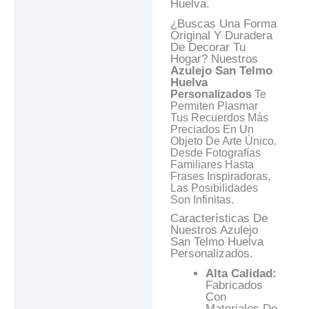
Huelva.
Valoraciones (0)
¿Buscas Una Forma
Original Y Duradera
Preguntas Y
De Decorar Tu
Respuestas
Hogar? Nuestros
Azulejo San Telmo
Huelva
Personalizados
Te
Permiten Plasmar
Tus Recuerdos Más
Preciados En Un
Objeto De Arte Único.
Desde Fotografías
Familiares Hasta
Frases Inspiradoras,
Las Posibilidades
Son Infinitas.
Características De
Nuestros Azulejo
San Telmo Huelva
Personalizados.
Alta Calidad:
Fabricados
Con
Materiales De