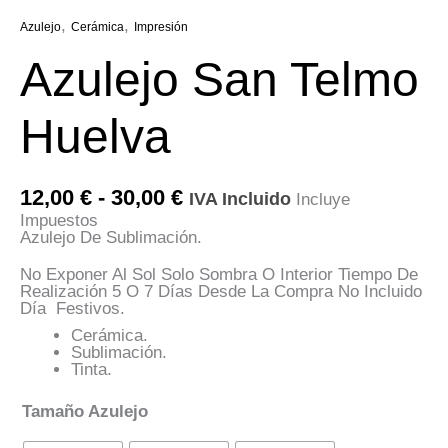
,
,
Azulejo
Cerámica
Impresión
Azulejo San Telmo
Huelva
Rango
12,00
€
-
30,00
€
IVA Incluido
Incluye
De
Impuestos
Precios:
Azulejo De Sublimación.
Desde
12,00 €
No Exponer Al Sol Solo Sombra O Interior Tiempo De
Hasta
Realización 5 O 7 Días Desde La Compra No Incluido
30,00 €
Día Festivos.
Cerámica.
Sublimación.
Tinta.
Tamaño Azulejo