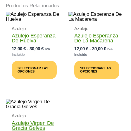
Productos Relacionados
Azulejo
Azulejo
Azulejo Esperanza
Azulejo Esperanza
De Huelva
De La Macarena
Rango
Rango
12,00
€
-
30,00
€
12,00
€
-
30,00
€
IVA
IVA
De
De
Incluido
Incluido
Precios:
Precios:
Este
Este
Desde
Desde
Producto
Prod
SELECCIONAR LAS
SELECCIONAR LAS
12,00 €
12,00 €
Tiene
Tiene
OPCIONES
OPCIONES
Múltiples
Múlti
Hasta
Hasta
Variantes.
Varia
30,00 €
30,00 €
Las
Las
Opciones
Opci
Se
Se
Pueden
Pued
Elegir
Elegi
En
En
Azulejo
La
La
Página
Pági
Azulejo Virgen De
De
De
Gracia Gelves