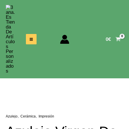
Ir
Al
Contenido
0
€
,
,
Azulejo
Cerámica
Impresión