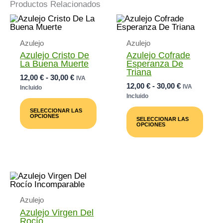
Productos Relacionados
Azulejo
Azulejo
Azulejo Cristo De
Azulejo Cofrade
La Buena Muerte
Esperanza De
Triana
Rango
12,00
€
-
30,00
€
IVA
Rango
12,00
€
-
30,00
€
De
IVA
Incluido
De
Precios:
Incluido
Este
Precios:
Desde
Producto
Este
SELECCIONAR LAS
Desde
12,00 €
Tiene
Prod
OPCIONES
SELECCIONAR LAS
12,00 €
Múltiples
Tiene
Hasta
OPCIONES
Variantes.
Múlti
Hasta
30,00 €
Las
Varia
30,00 €
Opciones
Las
Se
Opci
Pueden
Se
Elegir
Pued
En
Elegi
La
En
Azulejo
Página
La
De
Pági
Azulejo Virgen Del
Producto
De
Rocío