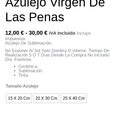
Azulejo Virgen De
Las Penas
Rango
12,00
€
-
30,00
€
IVA Incluido
Incluye
De
Impuestos
Precios:
Azulejo De Sublimación.
Desde
12,00 €
No Exponer Al Sol Solo Sombra O Interior. Tiempo De
Hasta
Realización 5 O 7 Días Desde La Compra No Incluido
30,00 €
Día Festivos.
Cerámica.
Sublimación.
Tinta.
Tamaño Azulejo
15 X 20 Cm
20 X 30 Cm
25 X 40 Cm