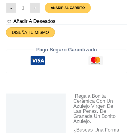
Azulejo
-
+
AÑADIR AL CARRITO
Virgen
De
Las
Añadir A Deseados
Penas
Cantidad
DISEÑA TU MISMO
Pago Seguro Garantizado
Regala Bonita
Descripción
Cerámica Con Un
Azulejo Virgen De
Información Adicional
Las Penas. De
Granada Un Bonito
Valoraciones (0)
Azulejo.
Preguntas Y
¿Buscas Una Forma